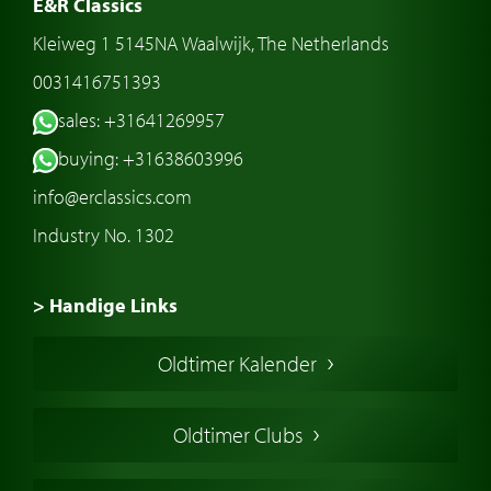
E&R Classics
Kleiweg 1 5145NA Waalwijk, The Netherlands
0031416751393
sales: +31641269957
buying: +31638603996
info@erclassics.com
Industry No. 1302
> Handige Links
Een klassieke auto kopen
Oldtimer Kalender
Oldtimer markt
Oldtimers in Europa
Oldtimer Clubs
Amerikaanse oldtimers
Engelse oldtimers