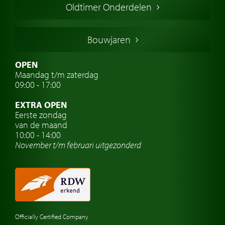
Oldtimer Onderdelen
Franse oldtimers
Duitse oldtimers
Bouwjaren
Italiaanse oldtimers
Zweedse oldtimers
OPEN
Maandag t/m zaterdag
Oldtimer verzekering
09:00 - 17:00
Oldtimerclubs
EXTRA OPEN
Oldtimer reizen
Eerste zondag
van de maand
Oldtimerwerkplaats
10:00 - 14:00
November t/m februari
uitgezonderd
Automerk horloges
Classic cars Waalwijk
Classic cars Nederland
Officially Certified Company