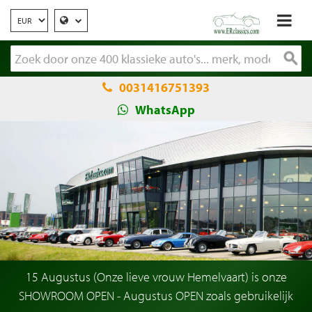
0031416751393
WhatsApp
15 Augustus (Onze lieve vrouw Hemelvaart) is onze
SHOWROOM OPEN - Augustus OPEN zoals gebruikelijk