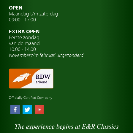
Zweedse oldtimers
OPEN
Maandag t/m zaterdag
Oldtimer verzekering
09:00 - 17:00
Oldtimerclubs
EXTRA OPEN
Oldtimer reizen
Eerste zondag
van de maand
Oldtimerwerkplaats
10:00 - 14:00
November t/m februari
uitgezonderd
Automerk horloges
Classic cars Waalwijk
Classic cars Nederland
Officially Certified Company