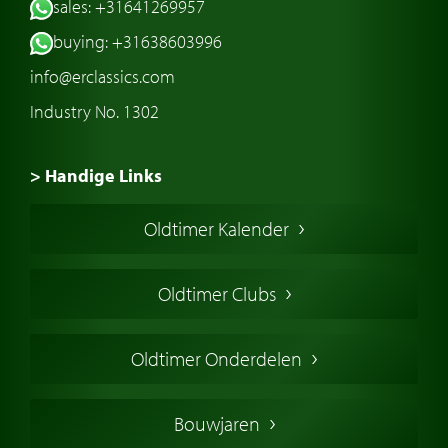
sales: +31641269957
buying: +31638603996
info@erclassics.com
Industry No. 1302
> Handige Links
Een klassieke auto kopen
Oldtimer Kalender
Oldtimer markt
Oldtimers in Europa
Oldtimer Clubs
Amerikaanse oldtimers
Engelse oldtimers
Oldtimer Onderdelen
Franse oldtimers
Duitse oldtimers
Bouwjaren
Italiaanse oldtimers