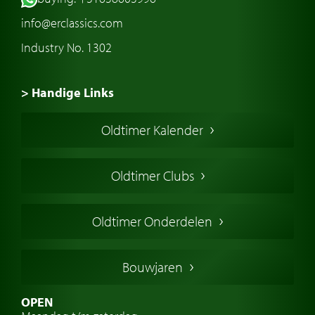
info@erclassics.com
Industry No. 1302
> Handige Links
Een klassieke auto kopen
Oldtimer Kalender
Oldtimer markt
Oldtimers in Europa
Oldtimer Clubs
Amerikaanse oldtimers
Engelse oldtimers
Oldtimer Onderdelen
Franse oldtimers
Duitse oldtimers
Bouwjaren
Italiaanse oldtimers
Zweedse oldtimers
OPEN