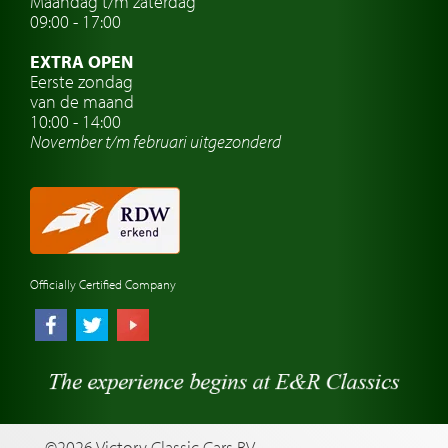
Maandag t/m zaterdag
Oldtimer verzekering
09:00 - 17:00
Oldtimerclubs
EXTRA OPEN
Oldtimer reizen
Eerste zondag
van de maand
Oldtimerwerkplaats
10:00 - 14:00
November t/m februari
uitgezonderd
Automerk horloges
Classic cars Waalwijk
Classic cars Nederland
Officially Certified Company
©2026 Victory Classic Cars BV