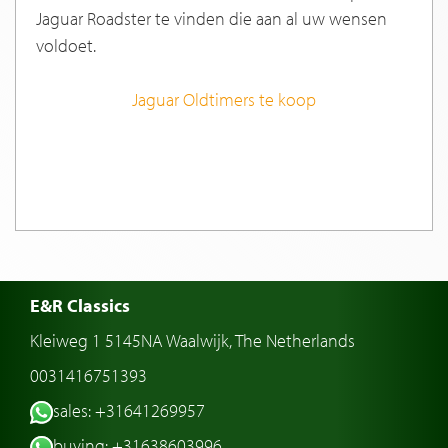
Jaguar Roadster te vinden die aan al uw wensen
voldoet.
Jaguar Oldtimers te koop
E&R Classics
Kleiweg 1 5145NA Waalwijk, The Netherlands
0031416751393
sales: +31641269957
buying: +31638603996