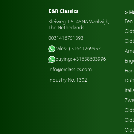
E&R Classics
> H
Een 
Kleiweg 1 5145NA Waalwijk,
The Netherlands
Old
0031416751393
Oldt
sales: +31641269957
Ame
buying: +31638603996
Enge
info@erclassics.com
Fran
Industry No. 1302
Duit
Ital
Zwe
Oldt
Old
Oldt