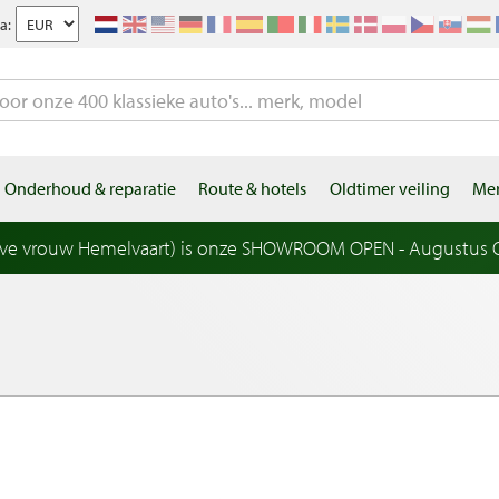
a:
Onderhoud & reparatie
Route & hotels
Oldtimer veiling
Mer
eve vrouw Hemelvaart) is onze SHOWROOM OPEN - Augustus OP