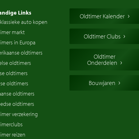
andige Links
Oldtimer Kalender
klassieke auto kopen
timer markt
Oldtimer Clubs
imers in Europa
rikaanse oldtimers
Oldtimer
Onderdelen
lse oldtimers
se oldtimers
Bouwjaren
se oldtimers
iaanse oldtimers
edse oldtimers
imer verzekering
timerclubs
imer reizen