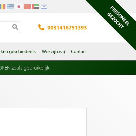
PERSONEEL
GEZOCHT
0031416751393
ken geschiedenis
Wie zijn wij
Contact
EN zoals gebruikelijk