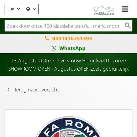
0031416751393
WhatsApp
15 Augustus (Onze lieve vrouw Hemelvaart) is onze
SHOWROOM OPEN - Augustus OPEN zoals gebruikelijk
Terug naar overzicht