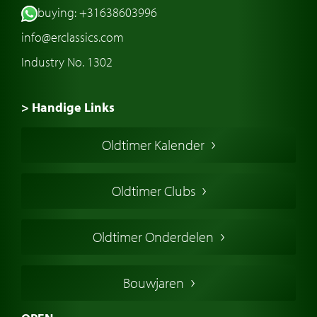
buying: +31638603996
info@erclassics.com
Industry No. 1302
> Handige Links
Een klassieke auto kopen
Oldtimer Kalender
Oldtimer markt
Oldtimers in Europa
Oldtimer Clubs
Amerikaanse oldtimers
Engelse oldtimers
Oldtimer Onderdelen
Franse oldtimers
Duitse oldtimers
Bouwjaren
Italiaanse oldtimers
Zweedse oldtimers