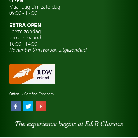
OPEN
Maandag t/m zaterdag
Oldtimer verzekering
09:00 - 17:00
Oldtimerclubs
EXTRA OPEN
Oldtimer reizen
Eerste zondag
van de maand
Oldtimerwerkplaats
10:00 - 14:00
November t/m februari
uitgezonderd
Automerk horloges
Classic cars Waalwijk
Classic cars Nederland
Officially Certified Company