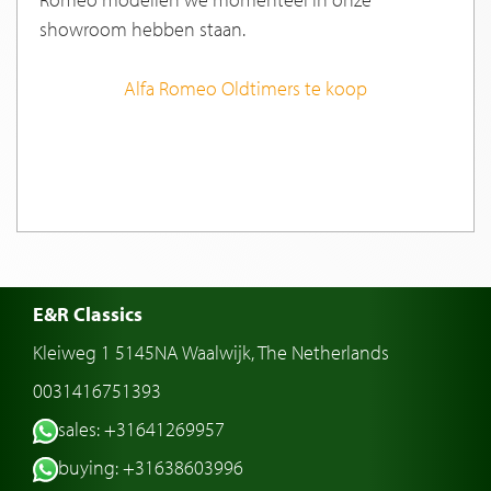
showroom hebben staan.
Alfa Romeo Oldtimers te koop
E&R Classics
Kleiweg 1 5145NA Waalwijk, The Netherlands
0031416751393
sales: +31641269957
buying: +31638603996