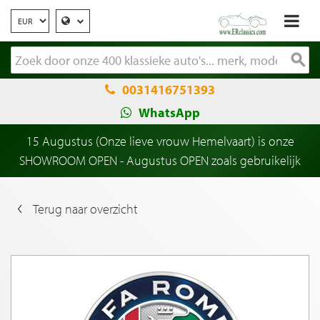
0031416751393
WhatsApp
15 Augustus (Onze lieve vrouw Hemelvaart) is onze
SHOWROOM OPEN - Augustus OPEN zoals gebruikelijk
Terug naar overzicht