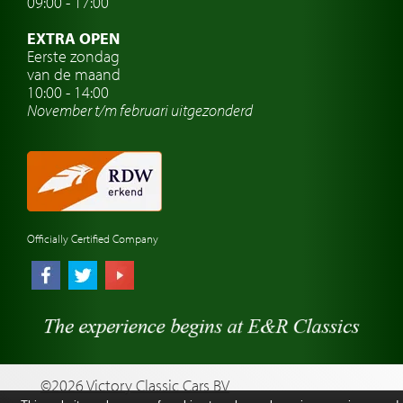
09:00 - 17:00
Oldtimerclubs
EXTRA OPEN
Oldtimer reizen
Eerste zondag
van de maand
Oldtimerwerkplaats
10:00 - 14:00
November t/m februari
uitgezonderd
Automerk horloges
Classic cars Waalwijk
Classic cars Nederland
Officially Certified Company
©2026 Victory Classic Cars BV