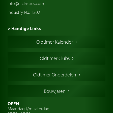
info@erclassics.com
Industry No. 1302
> Handige Links
Een klassieke auto kopen
Oldtimer Kalender
Oldtimer markt
Oldtimers in Europa
Oldtimer Clubs
Amerikaanse oldtimers
Engelse oldtimers
Oldtimer Onderdelen
Franse oldtimers
Duitse oldtimers
Bouwjaren
Italiaanse oldtimers
Zweedse oldtimers
OPEN
Maandag t/m zaterdag
Oldtimer verzekering