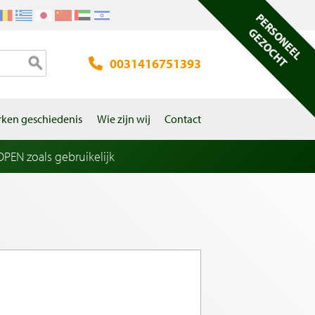
PERSONEEL
GEZOCHT
0031416751393
ken geschiedenis
Wie zijn wij
Contact
EN zoals gebruikelijk