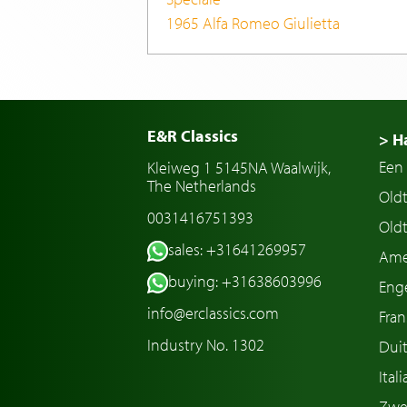
1965 Alfa Romeo Giulietta
E&R Classics
> H
Een 
Kleiweg 1 5145NA Waalwijk,
The Netherlands
Old
0031416751393
Oldt
sales: +31641269957
Ame
buying: +31638603996
Enge
info@erclassics.com
Fran
Industry No. 1302
Duit
Ital
Zwe