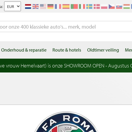
a:
Onderhoud & reparatie
Route & hotels
Oldtimer veiling
Mer
eve vrouw Hemelvaart) is onze SHOWROOM OPEN - Augustus OP