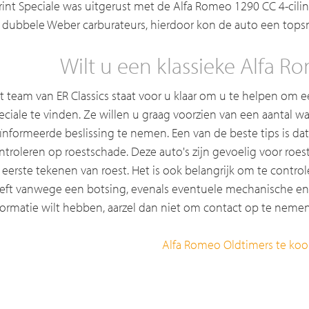
rint Speciale was uitgerust met de Alfa Romeo 1290 CC 4-ci
 dubbele Weber carburateurs, hierdoor kon de auto een topsn
Wilt u een klassieke Alfa 
t team van ER Classics staat voor u klaar om u te helpen om e
eciale te vinden. Ze willen u graag voorzien van een aantal 
ïnformeerde beslissing te nemen. Een van de beste tips is d
ntroleren op roestschade. Deze auto's zijn gevoelig voor ro
 eerste tekenen van roest. Het is ook belangrijk om te contro
eft vanwege een botsing, evenals eventuele mechanische en 
formatie wilt hebben, aarzel dan niet om contact op te nemen
Alfa Romeo Oldtimers te ko