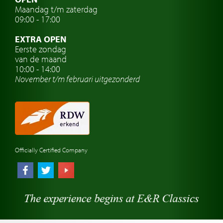
Maandag t/m zaterdag
Oldtimer verzekering
09:00 - 17:00
Oldtimerclubs
EXTRA OPEN
Oldtimer reizen
Eerste zondag
van de maand
Oldtimerwerkplaats
10:00 - 14:00
November t/m februari
uitgezonderd
Automerk horloges
Classic cars Waalwijk
Classic cars Nederland
Officially Certified Company