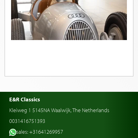
E&R Classics
Kleiweg 1 5145NA Waalwijk, The Netherlands
0031416751393
sales: +31641269957