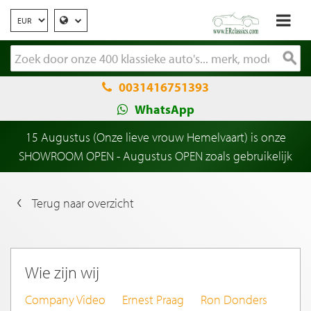
0031416751393
WhatsApp
15 Augustus (Onze lieve vrouw Hemelvaart) is onze
SHOWROOM OPEN - Augustus OPEN zoals gebruikelijk
Terug naar overzicht
Wie zijn wij
Company Video
Ernest Praag
Ron Donders