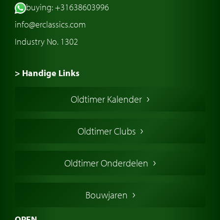
buying: +31638603996
info@erclassics.com
Industry No. 1302
> Handige Links
Een klassieke auto kopen
Oldtimer Kalender
Oldtimer markt
Oldtimers in Europa
Oldtimer Clubs
Amerikaanse oldtimers
Engelse oldtimers
Oldtimer Onderdelen
Franse oldtimers
Duitse oldtimers
Bouwjaren
Italiaanse oldtimers
Zweedse oldtimers
OPEN