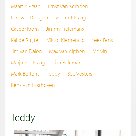
Maartje Praag
Ernst van Kempen
Lars van Dongen
Vincent Praag
Casper Krom
Jimmy Tielemans
Kai de Ruijter
Viktor Klemencic
Kees Fens
Jim van Dalen
Max van Alphen
Melvin
Marjolein Praag
Lian Balemans
Mark Bertens
Teddy
Seb Vesters
Rens van Laarhoven
Teddy