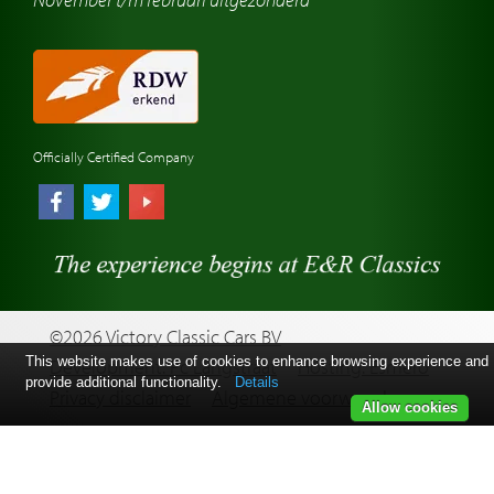
Automerk horloges
Classic cars Waalwijk
Classic cars Nederland
Officially Certified Company
©2026 Victory Classic Cars BV
This website makes use of cookies to enhance browsing experience and
Development: Pc Langstraat
Hosting: Esmero
provide additional functionality.
Details
Privacy disclaimer
Algemene voorwaarden
Allow cookies