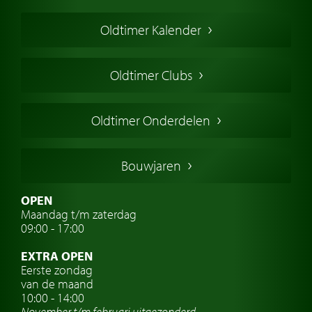
Een klassieke auto kopen
Oldtimer Kalender
Oldtimer markt
Oldtimers in Europa
Oldtimer Clubs
Amerikaanse oldtimers
Engelse oldtimers
Oldtimer Onderdelen
Franse oldtimers
Duitse oldtimers
Bouwjaren
Italiaanse oldtimers
Zweedse oldtimers
OPEN
Maandag t/m zaterdag
Oldtimer verzekering
09:00 - 17:00
Oldtimerclubs
EXTRA OPEN
Oldtimer reizen
Eerste zondag
van de maand
Oldtimerwerkplaats
10:00 - 14:00
November t/m februari
uitgezonderd