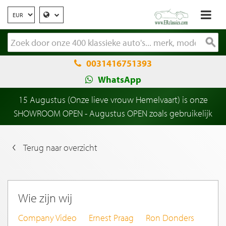
0031416751393
WhatsApp
15 Augustus (Onze lieve vrouw Hemelvaart) is onze
SHOWROOM OPEN - Augustus OPEN zoals gebruikelijk
Terug naar overzicht
Wie zijn wij
Company Video
Ernest Praag
Ron Donders