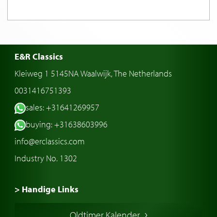
E&R Classics
Kleiweg 1 5145NA Waalwijk, The Netherlands
0031416751393
sales: +31641269957
buying: +31638603996
info@erclassics.com
Industry No. 1302
> Handige Links
Een klassieke auto kopen
Oldtimer Kalender