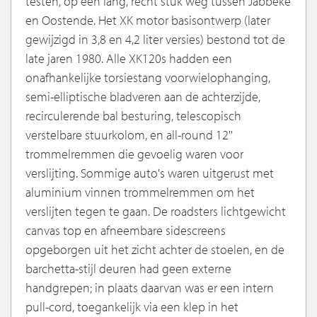
testen, op een lang, recht stuk weg tussen Jabbeke
en Oostende. Het XK motor basisontwerp (later
gewijzigd in 3,8 en 4,2 liter versies) bestond tot de
late jaren 1980. Alle XK120s hadden een
onafhankelijke torsiestang voorwielophanging,
semi-elliptische bladveren aan de achterzijde,
recirculerende bal besturing, telescopisch
verstelbare stuurkolom, en all-round 12''
trommelremmen die gevoelig waren voor
verslijting. Sommige auto's waren uitgerust met
aluminium vinnen trommelremmen om het
verslijten tegen te gaan. De roadsters lichtgewicht
canvas top en afneembare sidescreens
opgeborgen uit het zicht achter de stoelen, en de
barchetta-stijl deuren had geen externe
handgrepen; in plaats daarvan was er een intern
pull-cord, toegankelijk via een klep in het