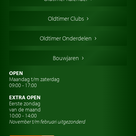
Oldtimer markt
Oldtimers in Europa
Oldtimer Clubs
Amerikaanse oldtimers
Engelse oldtimers
Oldtimer Onderdelen
Franse oldtimers
Duitse oldtimers
Bouwjaren
Italiaanse oldtimers
Zweedse oldtimers
OPEN
Maandag t/m zaterdag
Oldtimer verzekering
09:00 - 17:00
Oldtimerclubs
EXTRA OPEN
Oldtimer reizen
Eerste zondag
van de maand
Oldtimerwerkplaats
10:00 - 14:00
November t/m februari
uitgezonderd
Automerk horloges
Classic cars Waalwijk