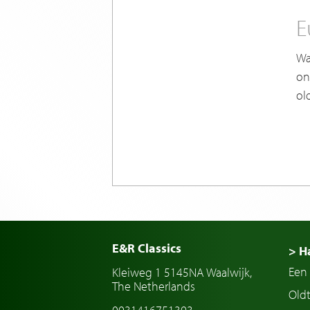
E
Wa
on
ol
E&R Classics
> H
Een 
Kleiweg 1 5145NA Waalwijk,
The Netherlands
Old