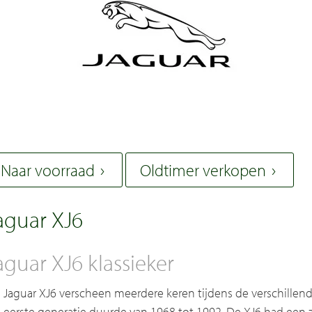
Naar voorraad
Oldtimer verkopen
aguar XJ6
aguar XJ6 klassieker
 Jaguar XJ6 verscheen meerdere keren tijdens de verschillende
 eerste generatie duurde van 1968 tot 1992. De XJ6 had een z