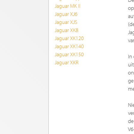
Jaguar MK II
op
Jaguar XJ6
au
Jaguar XJS
(d
Jaguar XK8
Ja
Jaguar XK120
va
Jaguar XK140
Jaguar XK150
In
Jaguar XKR
ui
on
ge
me
Ni
ve
de
V6