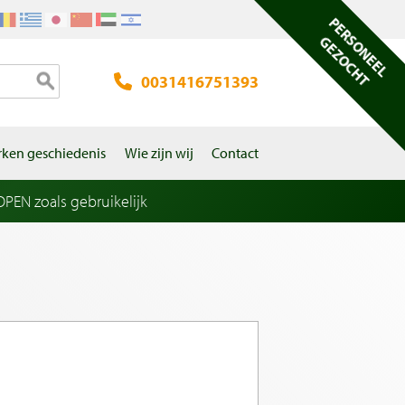
PERSONEEL
GEZOCHT
0031416751393
ken geschiedenis
Wie zijn wij
Contact
EN zoals gebruikelijk