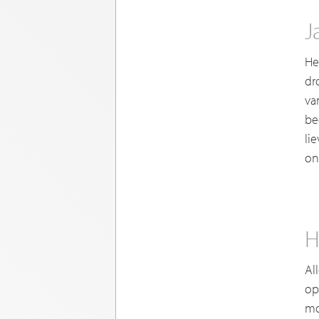
J
He
dr
va
be
li
on
H
Al
op
mo