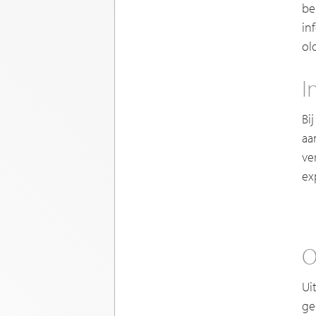
be
in
ol
I
Bi
aa
ve
ex
O
Ui
ge