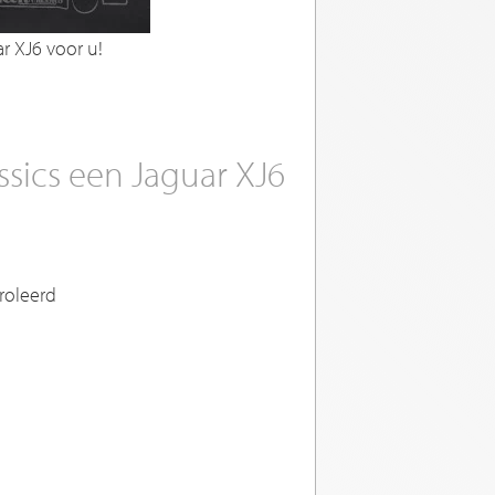
ar XJ6 voor u!
ssics een Jaguar XJ6
roleerd