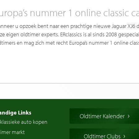
uropa’s nummer 1 online classic ca
nneer u opzoek bent naar een prachtige nieuwe Jaguar XJ6 d
ze eigen oldtimer experts. ERclassics is al sinds 2008 gespecia
dtimers en mag zich met recht Europa’s nummer 1 online clas
andige Links
Oldtimer Kalender
klassieke auto kopen
timer markt
Oldtimer Clubs