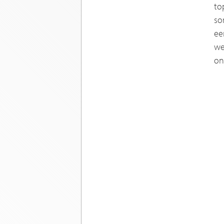
to
so
ee
we
on