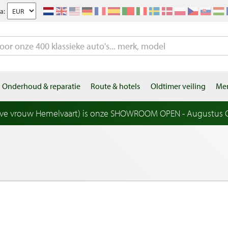
a:
Onderhoud & reparatie
Route & hotels
Oldtimer veiling
Mer
eve vrouw Hemelvaart) is onze SHOWROOM OPEN - Augustus OP