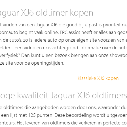
aguar XJ6 oldtimer kopen
t vinden van een Jaguar XJ6 die goed bij u past is prioritei
oomauto begint vaak online. ERClassics heeft er alles aan g
n de auto’s, zo is iedere auto op onze eigen site voorzien va
elden , een video en er is achtergrond informatie over de auto
ever fysiek? Dan kunt u een bezoek brengen aan onze showroom
ze site voor de openingstijden.
Klassieke XJ6 kopen
oge kwaliteit Jaguar XJ6 oldtimers 
le oldtimers die aangeboden worden door ons, waaronder du
 een lijst met 125 punten. Deze beoordeling wordt uitgevoe
nteurs. Het leveren van oldtimers die verkeren in perfecte con