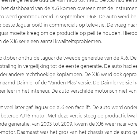
 het dashboard van de XJ6 komen overeen met de instrumen
to werd geïntroduceerd in september 1968. De auto werd besch
e beste Jaguar ooit) in commercials op televisie. De vraag n
guar moeite kreeg om de productie op peil te houden. Hierd
n de XJ6 serie een aantal kwaliteitsproblemen.
 oktober onthulde Jaguar de tweede generatie van de XJ6. D
tstraling in vergelijking tot de eerste generatie. De auto had
der andere rechthoekige koplampen. De XJ6 werd ook geprod
naamd Daimler of de “Vanden Plas” versie. De Daimler versie 
er leer in het interieur. De auto verschilde motorisch niet van
et veel later gaf Jaguar de XJ6 een facelift. De auto werd ond
rbeterde AJ16-motor. Met deze versie steeg de productiekwalit
rde generatie, van 2003 tot 2009, kwam de XJ6 weer naar vor
-motor. Daarnaast was het gros van het chassis van de auto 