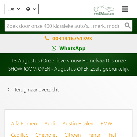
0031416751393
WhatsApp
15 Augustus (Onze lieve vrouw Hemelvaart) is onze
SHOWROOM OPEN - Augustus OPEN zoals gebruikelijk
Terug naar overzicht
Alfa Romeo
Audi
Austin Healey
BMW
Cadillac
Chevrolet
Citroën
Ferrari
Fiat