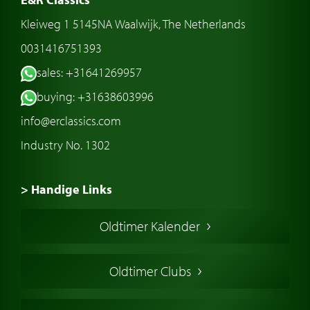
Kleiweg 1 5145NA Waalwijk, The Netherlands
0031416751393
sales: +31641269957
buying: +31638603996
info@erclassics.com
Industry No. 1302
> Handige Links
Een klassieke auto kopen
Oldtimer Kalender
Oldtimer markt
Oldtimers in Europa
Oldtimer Clubs
Amerikaanse oldtimers
Engelse oldtimers