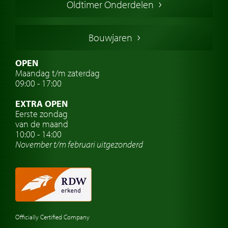
Oldtimer Onderdelen
Franse oldtimers
Duitse oldtimers
Bouwjaren
Italiaanse oldtimers
Zweedse oldtimers
OPEN
Maandag t/m zaterdag
Oldtimer verzekering
09:00 - 17:00
Oldtimerclubs
EXTRA OPEN
Oldtimer reizen
Eerste zondag
van de maand
Oldtimerwerkplaats
10:00 - 14:00
November t/m februari
uitgezonderd
Automerk horloges
Classic cars Waalwijk
Classic cars Nederland
Officially Certified Company