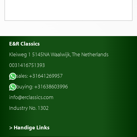
E&R Classics
Kleiweg 1 5145NA Waalwijk, The Netherlands
0031416751393
sales: +31641269957
buying: +31638603996
info@erclassics.com
Industry No. 1302
> Handige Links
Een klassieke auto kopen