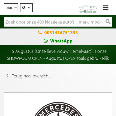
0031416751393
WhatsApp
15 Augustus (Onze lieve vrouw Hemelvaart) is onze
SHOWROOM OPEN - Augustus OPEN zoals gebruikelijk
Terug naar overzicht