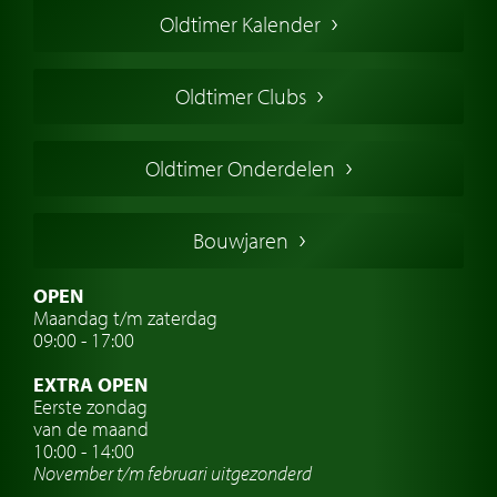
Oldtimer Kalender
Oldtimer markt
Oldtimers in Europa
Oldtimer Clubs
Amerikaanse oldtimers
Engelse oldtimers
Oldtimer Onderdelen
Franse oldtimers
Duitse oldtimers
Bouwjaren
Italiaanse oldtimers
Zweedse oldtimers
OPEN
Maandag t/m zaterdag
Oldtimer verzekering
09:00 - 17:00
Oldtimerclubs
EXTRA OPEN
Oldtimer reizen
Eerste zondag
van de maand
Oldtimerwerkplaats
10:00 - 14:00
November t/m februari
uitgezonderd
Automerk horloges