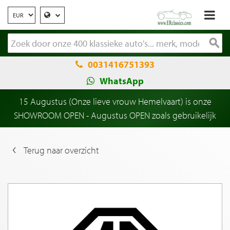
0031416751393
WhatsApp
15 Augustus (Onze lieve vrouw Hemelvaart) is onze
SHOWROOM OPEN - Augustus OPEN zoals gebruikelijk
Terug naar overzicht