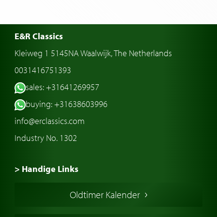
E&R Classics
Kleiweg 1 5145NA Waalwijk, The Netherlands
0031416751393
sales: +31641269957
buying: +31638603996
info@erclassics.com
Industry No. 1302
> Handige Links
Een klassieke auto kopen
Oldtimer Kalender
Oldtimer markt
Oldtimers in Europa