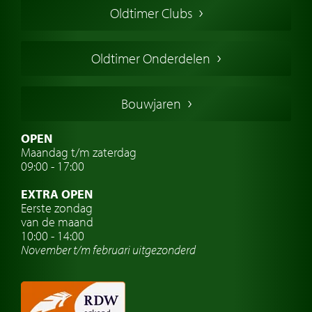
Oldtimer Clubs
Amerikaanse oldtimers
Engelse oldtimers
Oldtimer Onderdelen
Franse oldtimers
Duitse oldtimers
Bouwjaren
Italiaanse oldtimers
Zweedse oldtimers
OPEN
Maandag t/m zaterdag
Oldtimer verzekering
09:00 - 17:00
Oldtimerclubs
EXTRA OPEN
Oldtimer reizen
Eerste zondag
van de maand
Oldtimerwerkplaats
10:00 - 14:00
November t/m februari
uitgezonderd
Automerk horloges
Classic cars Waalwijk
Classic cars Nederland