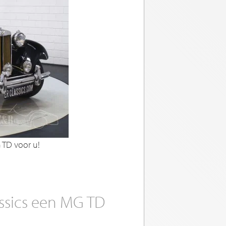
G TD voor u!
assics een MG TD