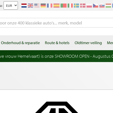
a:
Onderhoud & reparatie
Route & hotels
Oldtimer veiling
Mer
eve vrouw Hemelvaart) is onze SHOWROOM OPEN - Augustus OP