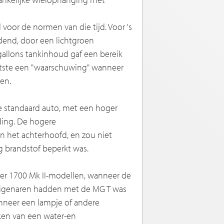
voor de normen van die tijd. Voor 's
ndend, door een lichtgroen
gallons tankinhoud gaf een bereik
litste een "waarschuwing" wanneer
en.
e standaard auto, met een hoger
ding. De hogere
 het achterhoofd, en zou niet
og brandstof beperkt was.
er 1700 Mk II-modellen, wanneer de
 eigenaren hadden met de MG T was
anneer een lampje of andere
eken van een water-en