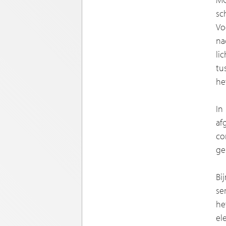
sc
Vo
na
li
tu
he
In
af
co
ge
Bi
se
he
el