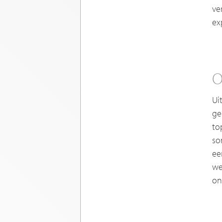
ve
ex
O
Ui
ge
to
so
ee
we
on