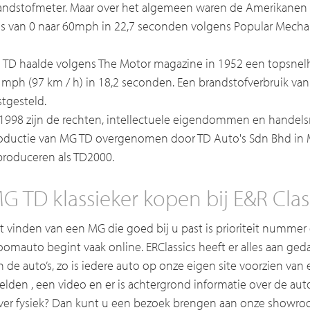
andstofmeter. Maar over het algemeen waren de Amerikanen w
s van 0 naar 60mph in 22,7 seconden volgens Popular Mechan
 TD haalde volgens The Motor magazine in 1952 een topsnel
 mph (97 km / h) in 18,2 seconden. Een brandstofverbruik van 
stgesteld.
 1998 zijn de rechten, intellectuele eigendommen en handel
oductie van MG TD overgenomen door TD Auto's Sdn Bhd in Ma
produceren als TD2000.
G TD klassieker kopen bij E&R Clas
t vinden van een MG die goed bij u past is prioriteit nummer
oomauto begint vaak online. ERClassics heeft er alles aan g
n de auto’s, zo is iedere auto op onze eigen site voorzien va
elden , een video en er is achtergrond informatie over de auto
ever fysiek? Dan kunt u een bezoek brengen aan onze showroom