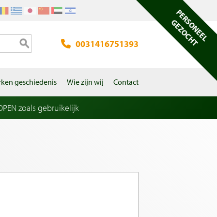
PERSONEEL
GEZOCHT
0031416751393
ken geschiedenis
Wie zijn wij
Contact
EN zoals gebruikelijk