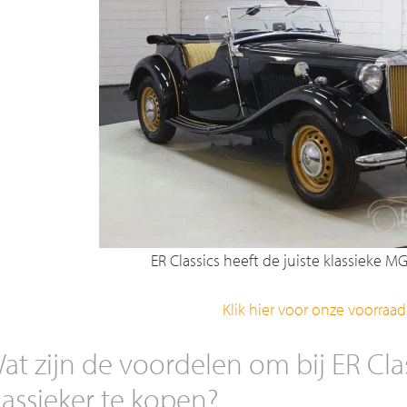
ER Classics heeft de juiste klassieke M
Klik hier voor onze voorraad
at zijn de voordelen om bij ER Cl
lassieker te kopen?