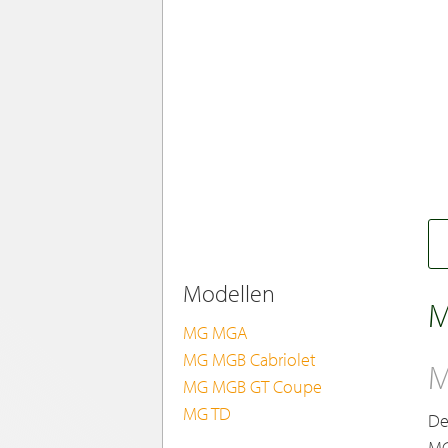
Modellen
M
MG MGA
MG MGB Cabriolet
M
MG MGB GT Coupe
MG TD
De
MG