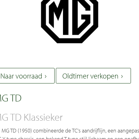
Naar voorraad
Oldtimer verkopen
G TD
G TD Klassieker
 MG TD (1950) combineerde de TC's aandrijflijn, een aangepas
 Y-type chassis, een bekend T-type stijl lichaam en een onaf