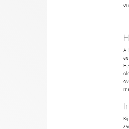
on
H
Al
ee
He
ol
ov
me
I
Bi
aa