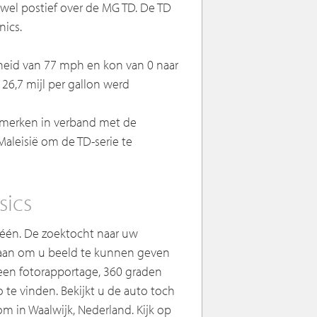
el postief over de MG TD. De TD
ics.
heid van 77 mph en kon van 0 naar
26,7 mijl per gallon werd
smerken in verband met de
leisië om de TD-serie te
sics
 één. De zoektocht naar uw
edaan om u beeld te kunnen geven
n een fotorapportage, 360 graden
 te vinden. Bekijkt u de auto toch
 in Waalwijk, Nederland. Kijk op