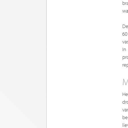
br
wa
De
60
va
In
pr
re
M
He
dr
va
be
li