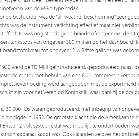
hroefveren van de MG Y-type sedan.
or de bestuurder was de "all-weather bescherming" zeer goed 
chts was de instrument verlichting effectief maar niet verbli
chteffect. Er was nog steeds geen brandstofmeter maar de 11 
ssen tankstops van ongeveer 300 mijl en op het dashboard f
t brandstofniveau tot ongeveer 2 ½ Britse gallons was gekom
 1950 werd de TD MkII geïntroduceerd, geproduceerd naast d
gestelde motor met behulp van een 8.0:1 compressie verhou
mpressieverhouding werd aangeboden met de exportmarkt in
schikt zijn voor het Verenigd Koninkrijk, waar dankzij de oorl
jna 30.000 TDs waren geproduceerd, met inbegrip van ongeve
rie eindigde in 1953. De grootste klacht die de Amerikaanse
t Britse 12 volt systeem, dat was moeilijk te onderhouden w
ektrisch apparaat kapot was. Ook klaagden ze over het ontbr