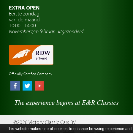
Oldtimerclubs
EXTRA OPEN
Oldtimer reizen
Eerste zondag
van de maand
Oldtimerwerkplaats
10:00 - 14:00
November t/m februari
uitgezonderd
Automerk horloges
Classic cars Waalwijk
Classic cars Nederland
Officially Certified Company
©2026 Victory Classic Cars BV
This website makes use of cookies to enhance browsing experience and
Development: Pc Langstraat
Hosting: Esmero