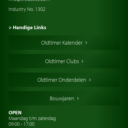
Industry No. 1302
> Handige Links
Een klassieke auto kopen
Oldtimer Kalender
Oldtimer markt
Oldtimers in Europa
Oldtimer Clubs
Amerikaanse oldtimers
Engelse oldtimers
Oldtimer Onderdelen
Franse oldtimers
Duitse oldtimers
Bouwjaren
Italiaanse oldtimers
Zweedse oldtimers
OPEN
Maandag t/m zaterdag
Oldtimer verzekering
09:00 - 17:00