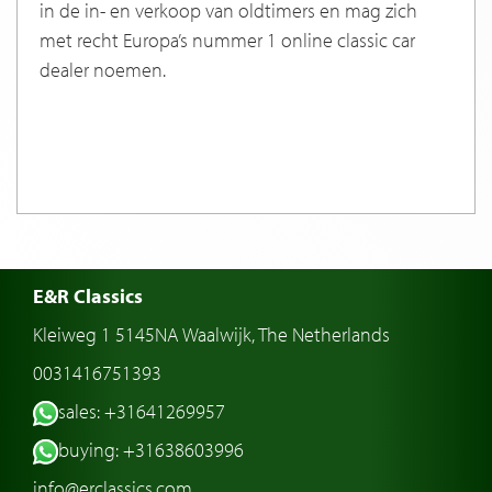
in de in- en verkoop van oldtimers en mag zich
met recht Europa’s nummer 1 online classic car
dealer noemen.
E&R Classics
Kleiweg 1 5145NA Waalwijk, The Netherlands
0031416751393
sales: +31641269957
buying: +31638603996
info@erclassics.com