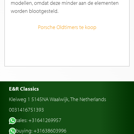
modellen, omdat deze minder aan de elementen
worden blootgesteld.
Porsche Oldtimers te koop
E&R Classics
Kleiweg 1 5145NA Waalwijk, The Netherlands
0031416751393
sales: +31641269957
buying: +31638603996