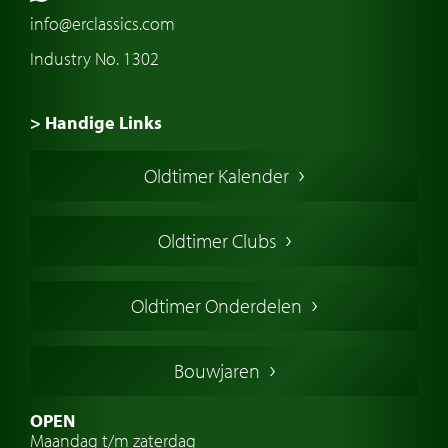
info@erclassics.com
Industry No. 1302
> Handige Links
Een klassieke auto kopen
Oldtimer Kalender
Oldtimer markt
Oldtimers in Europa
Oldtimer Clubs
Amerikaanse oldtimers
Engelse oldtimers
Oldtimer Onderdelen
Franse oldtimers
Duitse oldtimers
Bouwjaren
Italiaanse oldtimers
Zweedse oldtimers
OPEN
Maandag t/m zaterdag