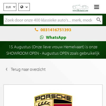
0031416751393
WhatsApp
15 Augustus (Onze lieve vrouw Hemelvaart) is onze
SHOWROOM OPEN - Augustus OPEN zoals gebruikelijk
Terug naar overzicht