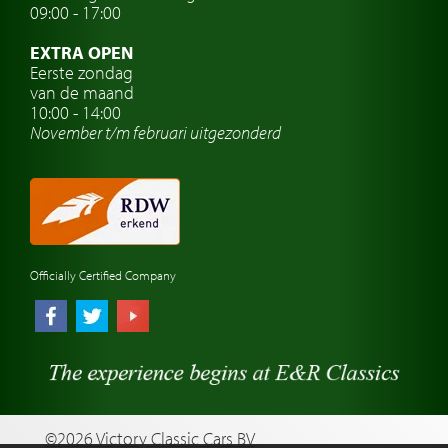
Oldtimer verzekering
09:00 - 17:00
Oldtimerclubs
EXTRA OPEN
Oldtimer reizen
Eerste zondag
van de maand
Oldtimerwerkplaats
10:00 - 14:00
November t/m februari
uitgezonderd
Automerk horloges
Classic cars Waalwijk
Classic cars Nederland
Officially Certified Company
©2026 Victory Classic Cars BV