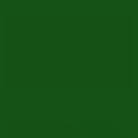
Trade in your
Porsche
Do you have a Porsche you would like to trade in?
Get in touch with us!
Contact
Porsche 911 Carrera 4 Cabriolet
€ 89.950