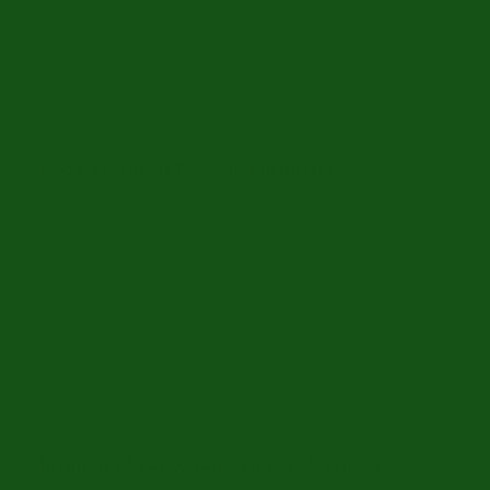
ERclassics bieden we een breed assortiment aan
zoals de Porsche
911
Coupe, Targa en Cabriolet,
356
Coupe en Cabriolet, 928, 944 en de Porsche
Boxster
.
Hoge kwaliteit Porsche oldtimers
Bij ER Classics wordt iedere auto gecontroleerd aan
de hand van 125 criteria door een van onze eigen
monteurs. De Porsche modellen die wij aanbieden
zijn van hoge kwaliteit en vaak uitvoerig
gerestaureerd. Zowel optisch als technisch
verkeren deze Porsche klassiekers in een zeer
goede staat.
Inruilen of verkopen van uw klassieke