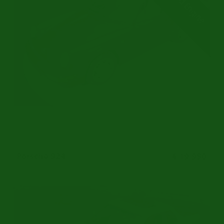
Revised Engine
Historie Bekend | Gereviseerde Motor | 1990
Ref.nr: p1029
Porsche 924
€ 19.950