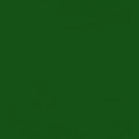
Historie bekend | Schuifdak | 2005
Ref.nr: p1416
Porsche 356 BT5
Verkocht