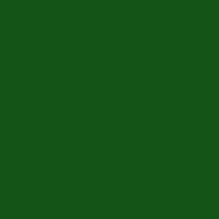
Porsche 356B T6 Coupe
€ 109.950
Body-Off Gerestaureerd | Matching Numbers | 1963
Ref.nr: p1876a
Porsche 356B Karmann Hardtop Coupe
€ 129.950