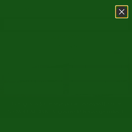
0031416751393
WhatsApp
15 Augustus (Onze lieve vrouw Hemelvaart) is onze
SHOWROOM OPEN - Augustus OPEN zoals gebruikelijk
/
/
Home
oldtimer te koop
Porsche