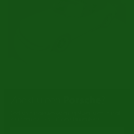
Uitvoerig Gerestaureerd | Historie Bekend | 1983
Ref.nr: p1009
Zoekt u een
Porsche
?
Geef uw e-mailadres op en wij sturen u een e-mail
zodra een auto van dit merk binnenkomt!