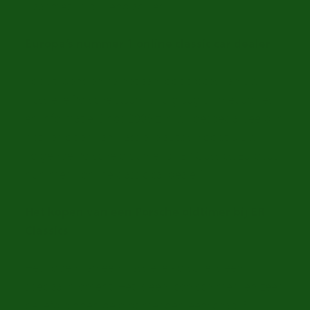
klaar met vrijblijvend advies.
Europa’s nummer 1 online classic car dealer
Voor, tijdens en na het aankoopproces van uw
klassieke Porsche staan wij u graag bij met advies
en informatie. Sinds 2008 zijn wij gespecialiseerd in
het verkopen van klassieke auto’s. Koopt u uw
volgende Porsche oldtimer bij ER Classics, Europa’s
nummer 1 online classic car dealer?
Het kopen van een Porsche oldtimer bij ER
Classics
Het kopen van een klassieke Porsche is een
speciaal moment. Het is een iconisch merk en zeer
geliefd binnen de oldtimer gemeenschap. Bij