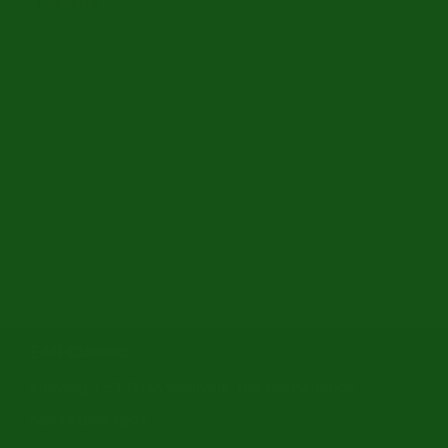
Porsche
Naast het kopen van klassieke Porsches kunt u ook
bij ons terecht voor het verkopen of inruilen van
uw oldtimer. Neem voor meer informatie over het
inkopen of inruilen van uw klassieke Porsche
contact op met een van onze oldtimer experts.
E&R Classics
Kleiweg 1 5145NA Waalwijk, The Netherlands
0031416751393