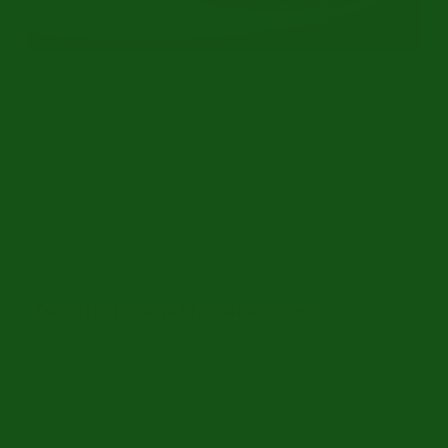
Uitvoerig gerestaureerd | Historie bekend | 1978
Ref.nr: p0202-0
Porsche
Porsche oldtimer te koop
bij ER Classics
De juiste Porsche klassieker voor u
Als u besluit om een Porsche oldtimer te kopen is
het uiteraard belangrijk dat u de juiste keuze maakt
en de klassieker koopt die het beste bij u past. Zo
kunt u bijvoorbeeld een Porsche kopen om op het
circuit te rijden of om lekker een rondje te gaan