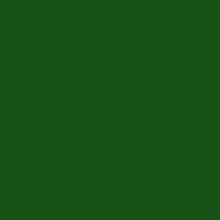
Krijg notificatie
Wij kopen uw
Porsche
!
Heeft u een Porsche en wilt u deze graag
verkopen? Neem dan contact met ons op. Wij zijn
altijd op zoek naar oldtimers voor onze voorraad.
Contact opnemen