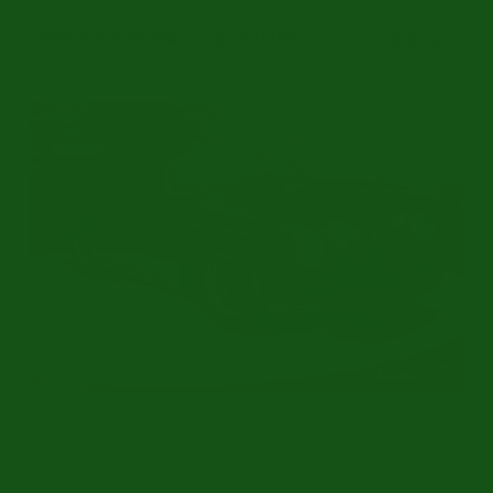
Porsche 356 Pre-A Speedster
Bid now
Uitvoerig gerestaureerd | Zeer goede staat | 1955
Ref.nr: p0549