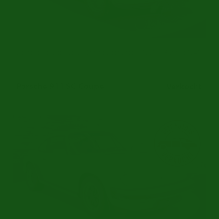
Uitvoerig gerestaureerd | Origineel schuifdak | 1961
Ref.nr: p5841-0
Porsche 911 SC Coupe
Verkocht