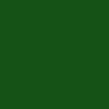
sales: +31641269957
buying: +31638603996
info@erclassics.com
Industry No. 1302
> Handige Links
Een klassieke auto kopen
Oldtimer Kalender
Oldtimer markt
Oldtimers in Europa
Oldtimer Clubs
Amerikaanse oldtimers
Engelse oldtimers
Oldtimer Onderdelen
Franse oldtimers
Duitse oldtimers
Bouwjaren
Italiaanse oldtimers