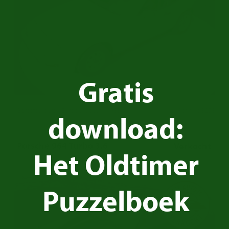
Gratis
Gerestaureerd | Europese auto | 1983
Ref.nr: p3258
download:
Porsche 964 Turbo 3.6
Verkocht
Het Oldtimer
Puzzelboek