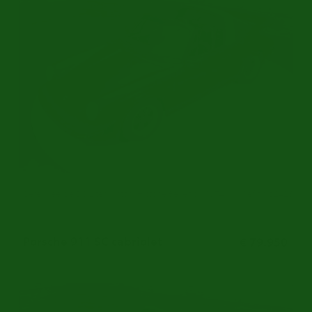
Gereviseerde 3.0 Liter Motor | Historie Bekend | 1974
Ref.nr: p2426
Porsche 911 SC cabriolet
€ 79.950