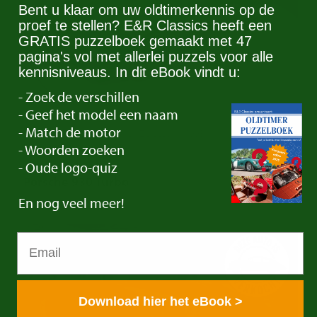
Bent u klaar om uw oldtimerkennis op de
proef te stellen? E&R Classics heeft een
GRATIS puzzelboek gemaakt met 47
pagina's vol met allerlei puzzels voor alle
kennisniveaus. In dit eBook vindt u:
- Zoek de verschillen
- Geef het model een naam
- Match de motor
1 Eigenaar | Historie Bekend | Zeldzaam | 1993
Ref.nr: p0283
- Woorden zoeken
- Oude logo-quiz
Porsche 930 Turbo
Verkocht
En
nog veel meer!
Download hier het eBook >