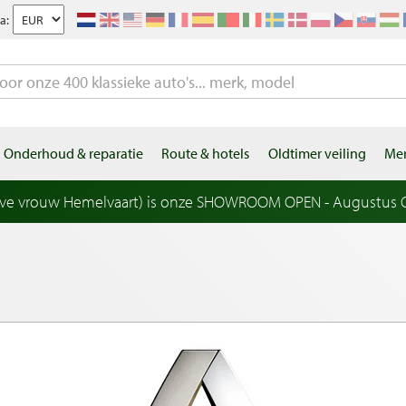
a:
Onderhoud & reparatie
Route & hotels
Oldtimer veiling
Mer
eve vrouw Hemelvaart) is onze SHOWROOM OPEN - Augustus OP