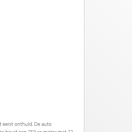
t eerst onthuld. De auto
uto bevat een 750 cc motor met 22