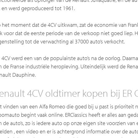
, en werd geproduceerd tot 1961.
 het moment dat de 4CV uitkwam, zat de economie van Frankri
k voor dat de eerste periode van de verkoop niet goed liep. 
genstelling tot de verwachting al 37000 auto’s verkocht.
 4CV werd een van de populairste auto’s na de oorlog. Daarn
n de Franse industriële heropleving. Uiteindelijk werd de Re
nault Dauphine.
enault 4CV oldtimer kopen bij ER C
t vinden van een Alfa Romeo die goed bij u past is prioritei
oomauto begint vaak online. ERClassics heeft er alles aan g
n de auto’s, zo is iedere auto op onze eigen site voorzien va
elden , een video en er is achtergrond informatie over de auto