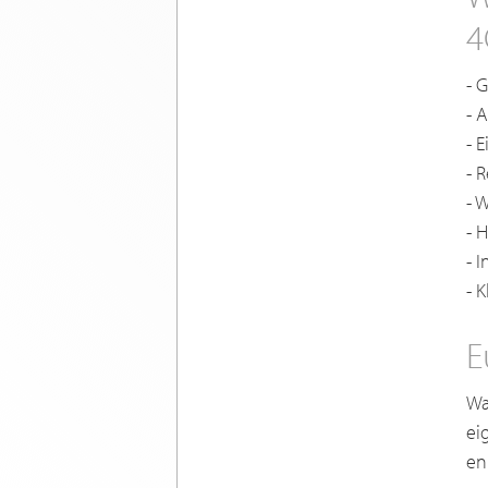
4
- 
- 
- 
- 
- 
- 
- 
- 
E
Wa
ei
en