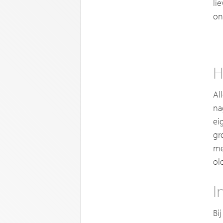
li
on
H
Al
na
ei
gr
me
ol
I
Bi