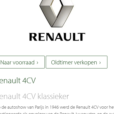
Naar voorraad
Oldtimer verkopen
enault 4CV
enault 4CV klassieker
 de autoshow van Parijs in 1946 werd de Renault 4CV voor he
nctioneerde als opvolger van de Renault Juvaquatre, en de a