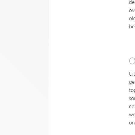
de
ov
ol
be
O
Ui
ge
to
so
ee
we
on