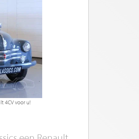
ult 4CV voor u!
ssics een Renault