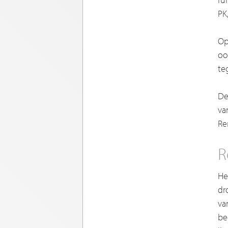
PK
Op
oo
te
De
va
Re
R
He
dr
va
be