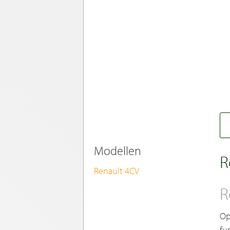
Modellen
R
Renault 4CV
R
Op
fu