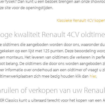
ever fysiek? Dan kunt u een bezoek brengen aan onze showroom
ze site voor de openingstijden.
Klassieke Renault 4CV kope
oge kwaliteit Renault 4CV oldtimer
le oldtimers die aangeboden worden door ons, waaronder du
gekeken op een lijst met 125 punten. Deze beoordeling wor
gen monteurs. Het leveren van oldtimers die verkeren in perfec
oot belang. De oldtimers die door ons worden aangeboden zij
er informatie over onderhoud aan een oldtimer of vraagt u z
dtimerwerkplaatsen zich mee bezig houden klik dan
hier
.
nruilen of verkopen van uw Renaul
j ER Classics kunt u uiteraard terecht voor het kopen van een