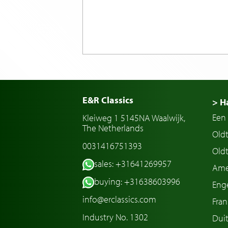
E&R Classics
> H
Een 
Kleiweg 1 5145NA Waalwijk,
The Netherlands
Old
0031416751393
Oldt
sales: +31641269957
Ame
buying: +31638603996
Enge
info@erclassics.com
Fran
Industry No. 1302
Duit