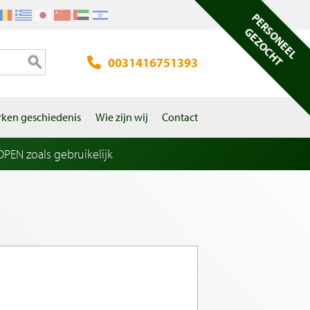
PERSONEEL
GEZOCHT
0031416751393
ken geschiedenis
Wie zijn wij
Contact
EN zoals gebruikelijk