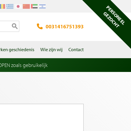
PERSONEEL
GEZOCHT
0031416751393
ken geschiedenis
Wie zijn wij
Contact
EN zoals gebruikelijk