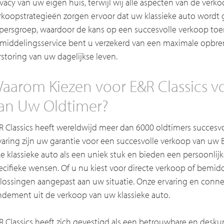
ivacy van uw eigen huis, terwijl wij alle aspecten van de verk
rkoopstrategieën zorgen ervoor dat uw klassieke auto wordt 
persgroep, waardoor de kans op een succesvolle verkoop to
middelingsservice bent u verzekerd van een maximale opbr
rstoring van uw dagelijkse leven.
aarom Kiezen voor E&R Classics v
an Uw Oldtimer?
R Classics heeft wereldwijd meer dan 6000 oldtimers succesvo
varing zijn uw garantie voor een succesvolle verkoop van u
ke klassieke auto als een uniek stuk en bieden een persoonli
ecifieke wensen. Of u nu kiest voor directe verkoop of bemidd
lossingen aangepast aan uw situatie. Onze ervaring en conn
ndement uit de verkoop van uw klassieke auto.
R Classics heeft zich gevestigd als een betrouwbare en desku