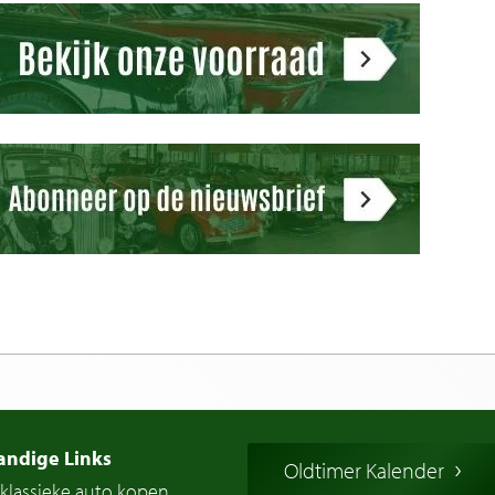
andige Links
Oldtimer Kalender
klassieke auto kopen