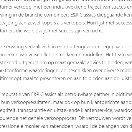
dtimer verkoop, met een indrukwekkend traject van succes en
varing in de branche combineert E&R Classics diepgaande ken
ewijding aan zowel kopers als verkopers. Hun lijst met succes
dtimers die wereldwijd met succes zijn verkocht.
ze ervaring vertaalt zich in een buitengewoon begrip van de 
nmerken van verschillende merken en modellen. Het team van s
tstekend uitgerust om op maat gemaakt advies te bieden, wat r
rktconforme waarderingen. Ze beschikken over diverse midd
dtimer optimaal te presenteren en aan te bieden aan de juist
 reputatie van E&R Classics als betrouwbare partner in oldtime
 hun verkoopresultaten, maar ook op hun klantgerichte aan
tegriteit, transparantie en uitstekende klantenservice, waar
durende het gehele verkoopproces. Dit vertrouwen wordt ver
ofessionele manier van zakendoen, waarbij de belangen van de