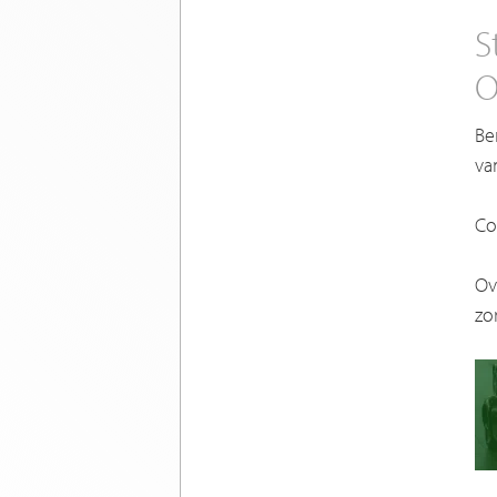
S
O
Be
va
Co
Ov
zo