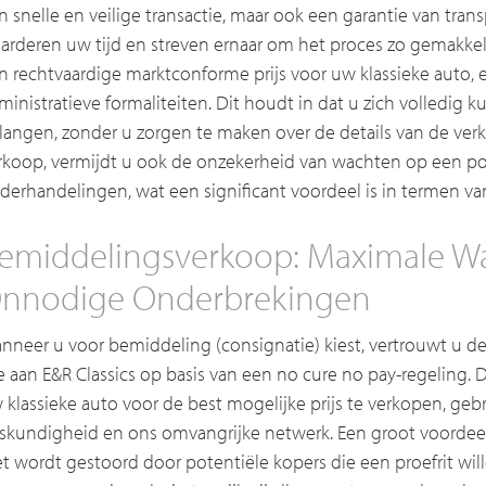
n snelle en veilige transactie, maar ook een garantie van tran
arderen uw tijd en streven ernaar om het proces zo gemakkel
n rechtvaardige marktconforme prijs voor uw klassieke auto, e
ministratieve formaliteiten. Dit houdt in dat u zich volledig 
langen, zonder u zorgen te maken over de details van de verk
rkoop, vermijdt u ook de onzekerheid van wachten op een po
derhandelingen, wat een significant voordeel is in termen van
emiddelingsverkoop: Maximale W
nnodige Onderbrekingen
nneer u voor bemiddeling (consignatie) kiest, vertrouwt u 
e aan E&R Classics op basis van een no cure no pay-regeling.
 klassieke auto voor de best mogelijke prijs te verkopen, g
skundigheid en ons omvangrijke netwerk. Een groot voordeel
et wordt gestoord door potentiële kopers die een proefrit wi