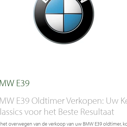
MW E39
MW E39 Oldtimer Verkopen: Uw Ke
lassics voor het Beste Resultaat
j het overwegen van de verkoop van uw BMW E39 oldtimer, kom