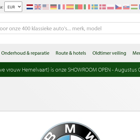
a:
Onderhoud & reparatie
Route & hotels
Oldtimer veiling
Mer
eve vrouw Hemelvaart) is onze SHOWROOM OPEN - Augustus OP