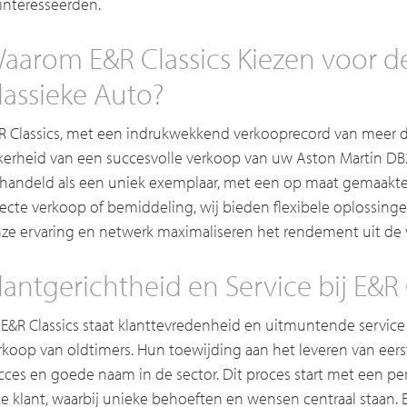
ïnteresseerden.
aarom E&R Classics Kiezen voor 
lassieke Auto?
R Classics, met een indrukwekkend verkooprecord van meer d
kerheid van een succesvolle verkoop van uw Aston Martin DB2
handeld als een uniek exemplaar, met een op maat gemaakte s
recte verkoop of bemiddeling, wij bieden flexibele oplossingen
ze ervaring en netwerk maximaliseren het rendement uit de v
lantgerichtheid en Service bij E&R 
j E&R Classics staat klanttevredenheid en uitmuntende service
rkoop van oldtimers. Hun toewijding aan het leveren van eerst
cces en goede naam in de sector. Dit proces start met een p
ke klant, waarbij unieke behoeften en wensen centraal staan. E