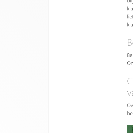
bl
kl
li
kl
B
Be
On
C
v
Ov
be