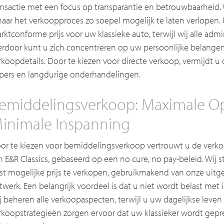
ansactie met een focus op transparantie en betrouwbaarheid. 
naar het verkoopproces zo soepel mogelijk te laten verlopen. 
rktconforme prijs voor uw klassieke auto, terwijl wij alle admi
erdoor kunt u zich concentreren op uw persoonlijke belangen
rkoopdetails. Door te kiezen voor directe verkoop, vermijdt 
pers en langdurige onderhandelingen.
emiddelingsverkoop: Maximale O
inimale Inspanning
or te kiezen voor bemiddelingsverkoop vertrouwt u de verk
n E&R Classics, gebaseerd op een no cure, no pay-beleid. Wij s
st mogelijke prijs te verkopen, gebruikmakend van onze uitg
twerk. Een belangrijk voordeel is dat u niet wordt belast met 
j beheren alle verkoopaspecten, terwijl u uw dagelijkse leven 
rkoopstrategieën zorgen ervoor dat uw klassieker wordt gepr