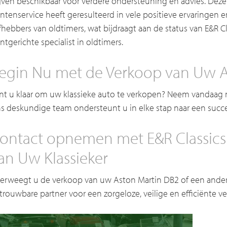
ijven beschikbaar voor verdere ondersteuning en advies. Deze
antenservice heeft geresulteerd in vele positieve ervaringen e
efhebbers van oldtimers, wat bijdraagt aan de status van E&R C
antgerichte specialist in oldtimers.
egin Nu met de Verkoop van Uw A
nt u klaar om uw klassieke auto te verkopen? Neem vandaag n
s deskundige team ondersteunt u in elke stap naar een succe
ontact opnemen met E&R Classics
an Uw Klassieker
erweegt u de verkoop van uw Aston Martin DB2 of een andere 
trouwbare partner voor een zorgeloze, veilige en efficiënte 