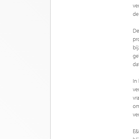
ve
de
De
pr
bi
ge
da
In
ve
vr
om
ve
E&