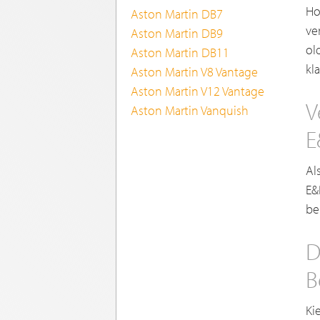
Ho
Aston Martin DB7
ve
Aston Martin DB9
ol
Aston Martin DB11
kl
Aston Martin V8 Vantage
Aston Martin V12 Vantage
V
Aston Martin Vanquish
E
Al
E&
be
D
B
Ki