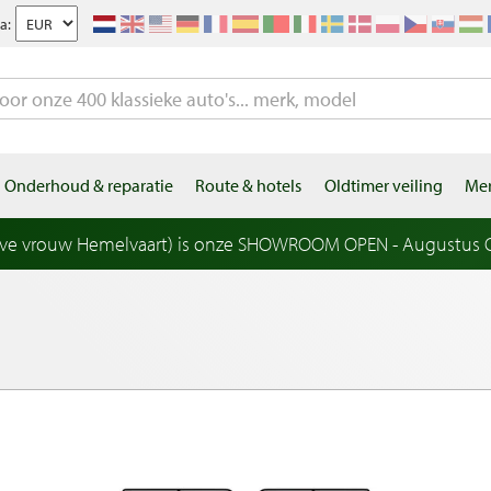
a:
Onderhoud & reparatie
Route & hotels
Oldtimer veiling
Mer
eve vrouw Hemelvaart) is onze SHOWROOM OPEN - Augustus OP