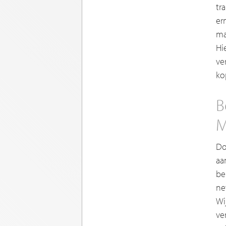
tr
er
ma
Hi
ve
ko
B
M
Do
aa
be
ne
Wi
ve