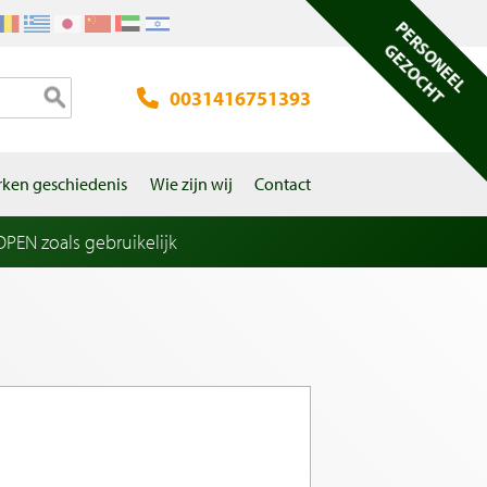
PERSONEEL
GEZOCHT
0031416751393
ken geschiedenis
Wie zijn wij
Contact
EN zoals gebruikelijk