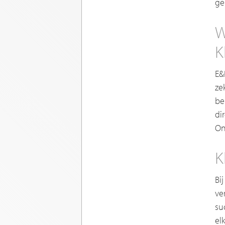
ge
W
K
E&
ze
be
di
On
K
Bi
ve
su
el