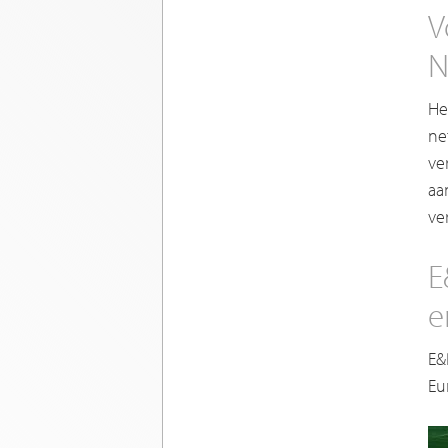
V
N
He
ne
ve
aa
ve
E
e
E&
Eu