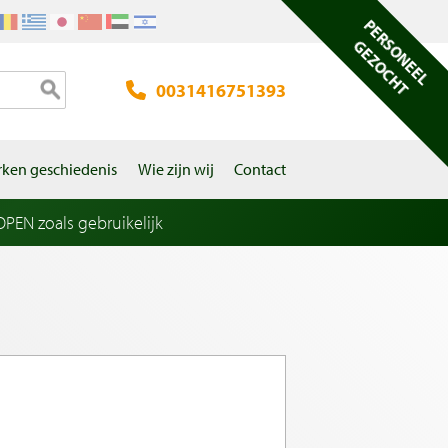
PERSONEEL
GEZOCHT
0031416751393
ken geschiedenis
Wie zijn wij
Contact
EN zoals gebruikelijk