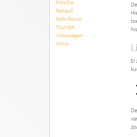
Porsche
De
Renault
Hi
Rolls-Royce
to
Triumph
hi
Volkswagen
Volvo
L
Er
ku
De
va
zo