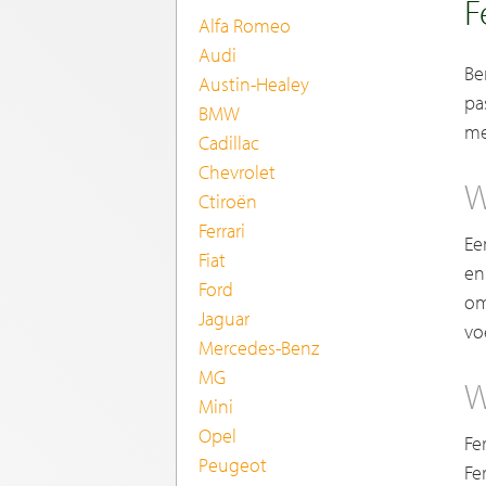
F
Alfa Romeo
Audi
Be
Austin-Healey
pa
BMW
me
Cadillac
Chevrolet
W
Ctiroën
Ferrari
Ee
Fiat
en
Ford
om
Jaguar
vo
Mercedes-Benz
MG
W
Mini
Opel
Fe
Peugeot
Fe