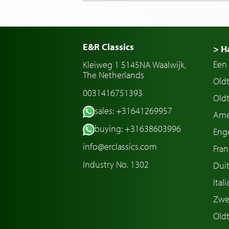
E&R Classics
> H
Een 
Kleiweg 1 5145NA Waalwijk,
The Netherlands
Old
0031416751393
Oldt
sales: +31641269957
Ame
buying: +31638603996
Enge
info@erclassics.com
Fran
Industry No. 1302
Duit
Ital
Zwe
Oldt