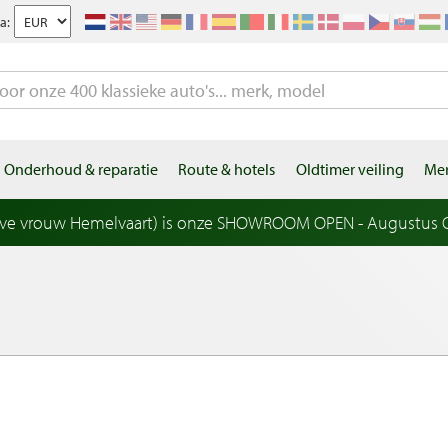
a:
Onderhoud & reparatie
Route & hotels
Oldtimer veiling
Mer
eve vrouw Hemelvaart) is onze SHOWROOM OPEN - Augustus OP