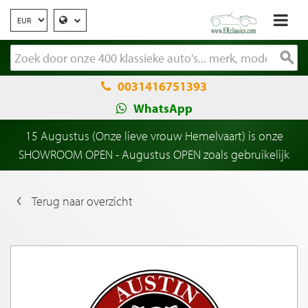
0031416751393
WhatsApp
15 Augustus (Onze lieve vrouw Hemelvaart) is onze
SHOWROOM OPEN - Augustus OPEN zoals gebruikelijk
Terug naar overzicht