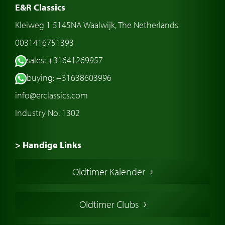
E&R Classics
Kleiweg 1 5145NA Waalwijk, The Netherlands
0031416751393
sales: +31641269957
buying: +31638603996
info@erclassics.com
Industry No. 1302
> Handige Links
Een klassieke auto kopen
Oldtimer Kalender
Oldtimer markt
Oldtimers in Europa
Oldtimer Clubs
Amerikaanse oldtimers