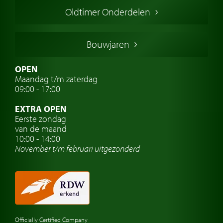
Engelse oldtimers
Oldtimer Onderdelen
Franse oldtimers
Duitse oldtimers
Bouwjaren
Italiaanse oldtimers
Zweedse oldtimers
OPEN
Maandag t/m zaterdag
Oldtimer verzekering
09:00 - 17:00
Oldtimerclubs
EXTRA OPEN
Oldtimer reizen
Eerste zondag
van de maand
Oldtimerwerkplaats
10:00 - 14:00
November t/m februari
uitgezonderd
Automerk horloges
Classic cars Waalwijk
Classic cars Nederland
Officially Certified Company