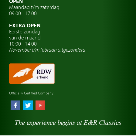
OPEN
Maandag t/m zaterdag
Oldtimer verzekering
09:00 - 17:00
Oldtimerclubs
EXTRA OPEN
Oldtimer reizen
Eerste zondag
van de maand
Oldtimerwerkplaats
10:00 - 14:00
November t/m februari
uitgezonderd
Automerk horloges
Classic cars Waalwijk
Classic cars Nederland
Officially Certified Company