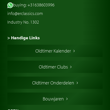
buying: +31638603996
info@erclassics.com
Industry No. 1302
> Handige Links
Een klassieke auto kopen
Oldtimer Kalender
Oldtimer markt
Oldtimers in Europa
Oldtimer Clubs
Amerikaanse oldtimers
Engelse oldtimers
Oldtimer Onderdelen
Franse oldtimers
Duitse oldtimers
Bouwjaren
Italiaanse oldtimers
Zweedse oldtimers