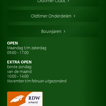
Oldtimer Clubs
Amerikaanse oldtimers
Engelse oldtimers
Oldtimer Onderdelen
Franse oldtimers
Duitse oldtimers
Bouwjaren
Italiaanse oldtimers
Zweedse oldtimers
OPEN
Maandag t/m zaterdag
Oldtimer verzekering
09:00 - 17:00
Oldtimerclubs
EXTRA OPEN
Oldtimer reizen
Eerste zondag
van de maand
Oldtimerwerkplaats
10:00 - 14:00
November t/m februari
uitgezonderd
Automerk horloges
Classic cars Waalwijk
Classic cars Nederland