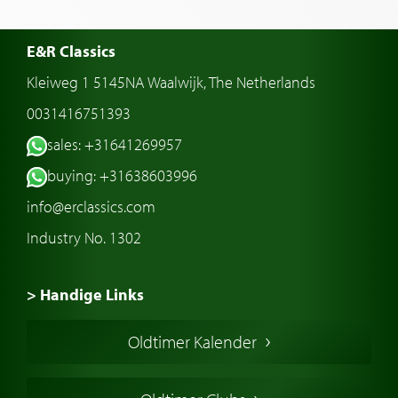
E&R Classics
Kleiweg 1 5145NA Waalwijk, The Netherlands
0031416751393
sales: +31641269957
buying: +31638603996
info@erclassics.com
Industry No. 1302
> Handige Links
Een klassieke auto kopen
Oldtimer Kalender
Oldtimer markt
Oldtimers in Europa