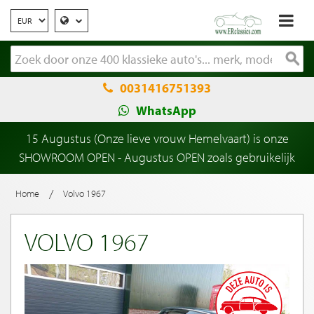
0031416751393
WhatsApp
15 Augustus (Onze lieve vrouw Hemelvaart) is onze
SHOWROOM OPEN - Augustus OPEN zoals gebruikelijk
/
Home
Volvo 1967
VOLVO 1967