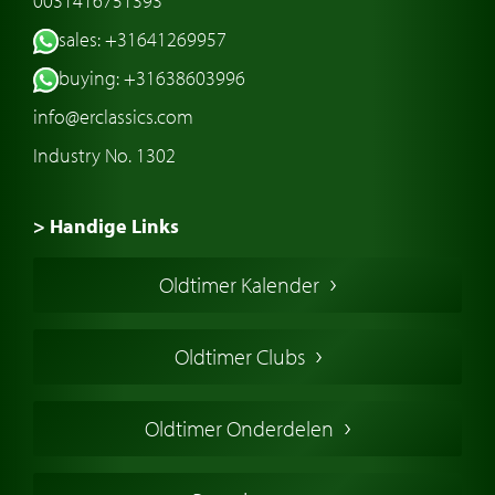
0031416751393
sales: +31641269957
buying: +31638603996
info@erclassics.com
Industry No. 1302
> Handige Links
Een klassieke auto kopen
Oldtimer Kalender
Oldtimer markt
Oldtimers in Europa
Oldtimer Clubs
Amerikaanse oldtimers
Engelse oldtimers
Oldtimer Onderdelen
Franse oldtimers
Duitse oldtimers