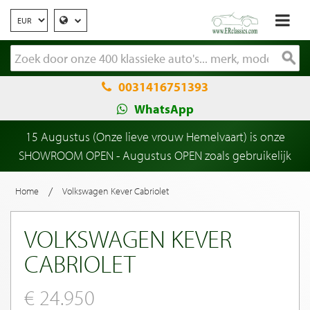
0031416751393
WhatsApp
15 Augustus (Onze lieve vrouw Hemelvaart) is onze
SHOWROOM OPEN - Augustus OPEN zoals gebruikelijk
/
Home
Volkswagen Kever Cabriolet
VOLKSWAGEN KEVER
CABRIOLET
€ 24.950