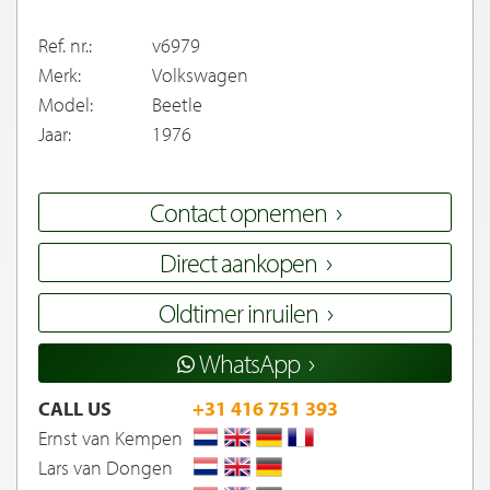
Ref. nr.:
v6979
Merk:
Volkswagen
Model:
Beetle
Jaar:
1976
Contact opnemen
Direct aankopen
Oldtimer inruilen
WhatsApp
CALL US
+31 416 751 393
Ernst van Kempen
Lars van Dongen