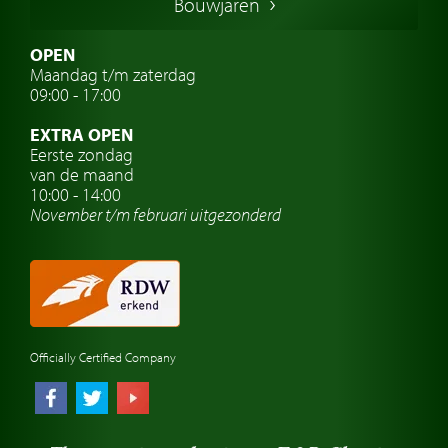
Bouwjaren
Italiaanse oldtimers
Zweedse oldtimers
OPEN
Maandag t/m zaterdag
Oldtimer verzekering
09:00 - 17:00
Oldtimerclubs
EXTRA OPEN
Oldtimer reizen
Eerste zondag
van de maand
Oldtimerwerkplaats
10:00 - 14:00
November t/m februari
uitgezonderd
Automerk horloges
Classic cars Waalwijk
Classic cars Nederland
Officially Certified Company