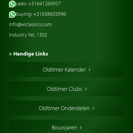
sales: +31641269957
buying: +31638603996
info@erclassics.com
Industry No. 1302
> Handige Links
Een klassieke auto kopen
Oldtimer Kalender
Oldtimer markt
Oldtimers in Europa
Oldtimer Clubs
Amerikaanse oldtimers
Engelse oldtimers
Oldtimer Onderdelen
Franse oldtimers
Duitse oldtimers
Bouwjaren
Italiaanse oldtimers