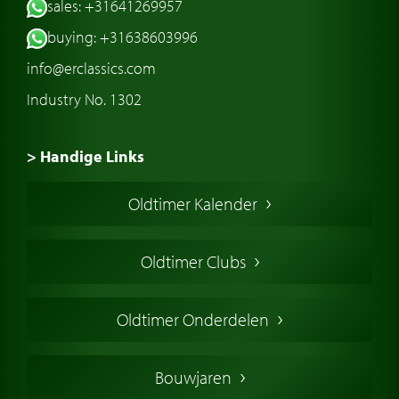
sales: +31641269957
buying: +31638603996
info@erclassics.com
Industry No. 1302
> Handige Links
Een klassieke auto kopen
Oldtimer Kalender
Oldtimer markt
Oldtimers in Europa
Oldtimer Clubs
Amerikaanse oldtimers
Engelse oldtimers
Oldtimer Onderdelen
Franse oldtimers
Duitse oldtimers
Bouwjaren
Italiaanse oldtimers