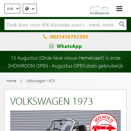
0031416751393
WhatsApp
15 Augustus (Onze lieve vrouw Hemelvaart) is onze
SHOWROOM OPEN - Augustus OPEN zoals gebruikelijk
/
Home
Volkswagen 1973
VOLKSWAGEN 1973