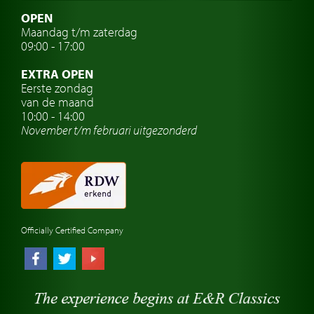
Zweedse oldtimers
OPEN
Maandag t/m zaterdag
Oldtimer verzekering
09:00 - 17:00
Oldtimerclubs
EXTRA OPEN
Oldtimer reizen
Eerste zondag
van de maand
Oldtimerwerkplaats
10:00 - 14:00
November t/m februari
uitgezonderd
Automerk horloges
Classic cars Waalwijk
Classic cars Nederland
Officially Certified Company