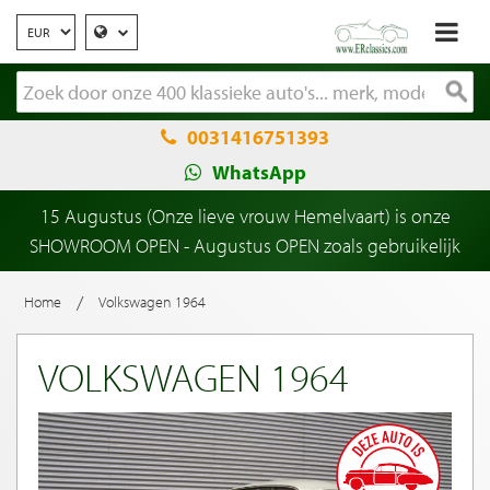
0031416751393
WhatsApp
15 Augustus (Onze lieve vrouw Hemelvaart) is onze
SHOWROOM OPEN - Augustus OPEN zoals gebruikelijk
/
Home
Volkswagen 1964
VOLKSWAGEN 1964