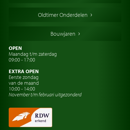
Engelse oldtimers
Oldtimer Onderdelen
Franse oldtimers
Duitse oldtimers
Bouwjaren
Italiaanse oldtimers
Zweedse oldtimers
OPEN
Maandag t/m zaterdag
Oldtimer verzekering
09:00 - 17:00
Oldtimerclubs
EXTRA OPEN
Oldtimer reizen
Eerste zondag
van de maand
Oldtimerwerkplaats
10:00 - 14:00
November t/m februari
uitgezonderd
Automerk horloges
Classic cars Waalwijk
Classic cars Nederland