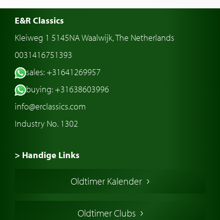
E&R Classics
Kleiweg 1 5145NA Waalwijk, The Netherlands
0031416751393
sales: +31641269957
buying: +31638603996
info@erclassics.com
Industry No. 1302
> Handige Links
Een klassieke auto kopen
Oldtimer Kalender
Oldtimer markt
Oldtimers in Europa
Oldtimer Clubs
Amerikaanse oldtimers