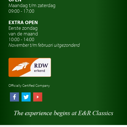
Maandag t/m zaterdag
Oldtimer verzekering
09:00 - 17:00
Oldtimerclubs
EXTRA OPEN
Oldtimer reizen
Eerste zondag
van de maand
Oldtimerwerkplaats
10:00 - 14:00
November t/m februari
uitgezonderd
Automerk horloges
Classic cars Waalwijk
Classic cars Nederland
Officially Certified Company