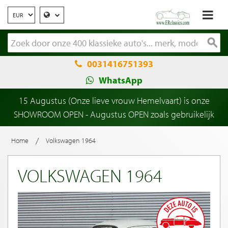
0031416751393
WhatsApp
15 Augustus (Onze lieve vrouw Hemelvaart) is onze
SHOWROOM OPEN - Augustus OPEN zoals gebruikelijk
/
Home
Volkswagen 1964
VOLKSWAGEN 1964