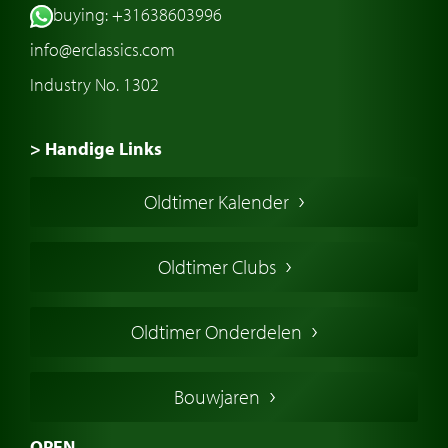
buying: +31638603996
info@erclassics.com
Industry No. 1302
> Handige Links
Een klassieke auto kopen
Oldtimer Kalender
Oldtimer markt
Oldtimers in Europa
Oldtimer Clubs
Amerikaanse oldtimers
Engelse oldtimers
Oldtimer Onderdelen
Franse oldtimers
Duitse oldtimers
Bouwjaren
Italiaanse oldtimers
Zweedse oldtimers
OPEN