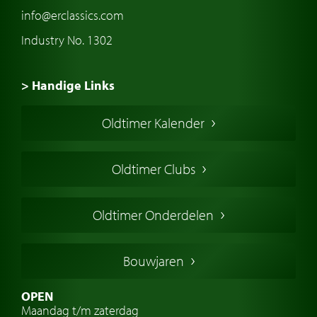
info@erclassics.com
Industry No. 1302
> Handige Links
Een klassieke auto kopen
Oldtimer Kalender
Oldtimer markt
Oldtimers in Europa
Oldtimer Clubs
Amerikaanse oldtimers
Engelse oldtimers
Oldtimer Onderdelen
Franse oldtimers
Duitse oldtimers
Bouwjaren
Italiaanse oldtimers
Zweedse oldtimers
OPEN
Maandag t/m zaterdag
Oldtimer verzekering