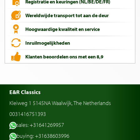
Registratie en keuringen (NL/BE/DE/FR)
Wereldwijde transport tot aan de deur
Hoogwaardige kwaliteit en service
Inruilmogelijkheden
Klanten beoordelen ons met een 8,9
E&R Classics
Kleiweg 1 5145NA Waalwijk, The Netherlands
0031416751393
sales: +31641269957
buying: +31638603996