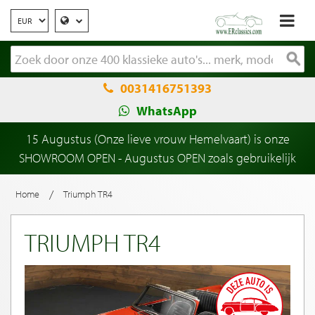
0031416751393
WhatsApp
15 Augustus (Onze lieve vrouw Hemelvaart) is onze
SHOWROOM OPEN - Augustus OPEN zoals gebruikelijk
/
Home
Triumph TR4
TRIUMPH TR4