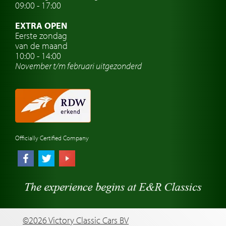
09:00 - 17:00
Oldtimerclubs
EXTRA OPEN
Oldtimer reizen
Eerste zondag
van de maand
Oldtimerwerkplaats
10:00 - 14:00
November t/m februari
uitgezonderd
Automerk horloges
Classic cars Waalwijk
Classic cars Nederland
Officially Certified Company
©2026 Victory Classic Cars BV