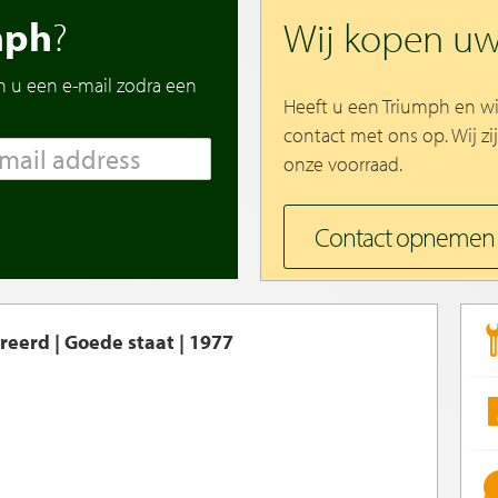
mph
?
Wij kopen u
n u een e-mail zodra een
Heeft u een Triumph en w
contact met ons op. Wij zi
onze voorraad.
Contact opnemen
reerd | Goede staat | 1977