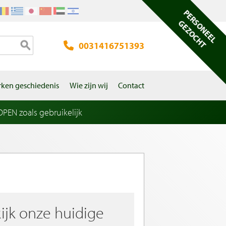
PERSONEEL
GEZOCHT
0031416751393
ken geschiedenis
Wie zijn wij
Contact
EN zoals gebruikelijk
ijk onze huidige