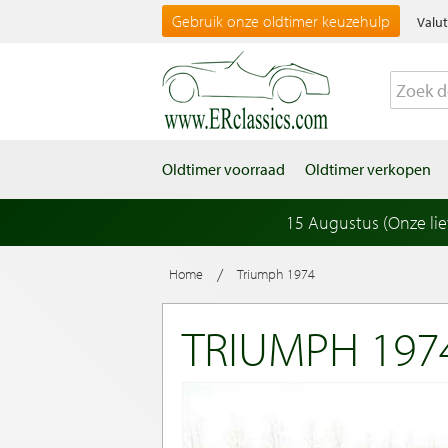
Gebruik onze oldtimer keuzehulp
Valut
Oldtimer voorraad
Oldtimer verkopen
15 Augustus (Onze li
/
Home
Triumph 1974
TRIUMPH 197