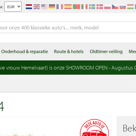
a:
Onderhoud & reparatie
Route & hotels
Oldtimer veiling
Mer
eve vrouw Hemelvaart) is onze SHOWROOM OPEN - Augustus OP
4
Bek