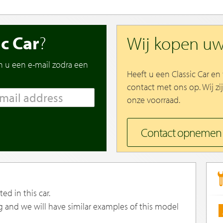
ic Car
?
Wij kopen u
n u een e-mail zodra een
Heeft u een Classic Car e
contact met ons op. Wij zi
onze voorraad.
Contact opnemen
ed in this car.
g and we will have similar examples of this model