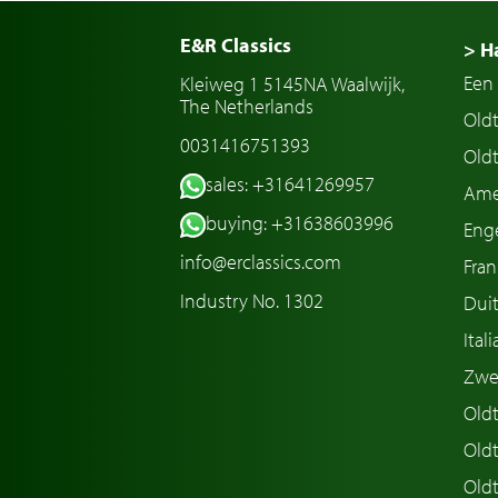
E&R Classics
> H
Een 
Kleiweg 1 5145NA Waalwijk,
The Netherlands
Old
0031416751393
Oldt
sales: +31641269957
Ame
buying: +31638603996
Enge
info@erclassics.com
Fran
Industry No. 1302
Duit
Ital
Zwe
Oldt
Old
Oldt