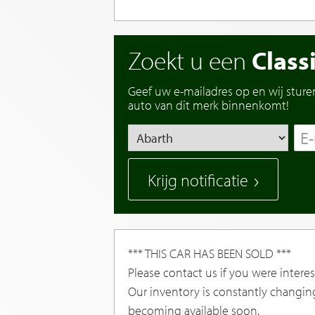
Zoekt u een
Class
Geef uw e-mailadres op en wij sture
auto van dit merk binnenkomt!
Krijg notificatie
*** THIS CAR HAS BEEN SOLD ***
Please contact us if you were interest
Our inventory is constantly changin
becoming available soon.