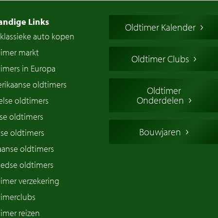
andige Links
Oldtimer Kalender
klassieke auto kopen
timer markt
Oldtimer Clubs
imers in Europa
rikaanse oldtimers
Oldtimer
Onderdelen
lse oldtimers
se oldtimers
Bouwjaren
se oldtimers
iaanse oldtimers
edse oldtimers
imer verzekering
timerclubs
imer reizen