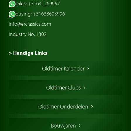
sales: +31641269957
buying: +31638603996
info@erclassics.com
Industry No. 1302
> Handige Links
Een klassieke auto kopen
Oldtimer Kalender
Oldtimer markt
Oldtimers in Europa
Oldtimer Clubs
Amerikaanse oldtimers
Engelse oldtimers
Oldtimer Onderdelen
Franse oldtimers
Duitse oldtimers
Bouwjaren
Italiaanse oldtimers