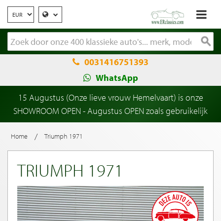
0031416751393
WhatsApp
15 Augustus (Onze lieve vrouw Hemelvaart) is onze
SHOWROOM OPEN - Augustus OPEN zoals gebruikelijk
/
Home
Triumph 1971
TRIUMPH 1971