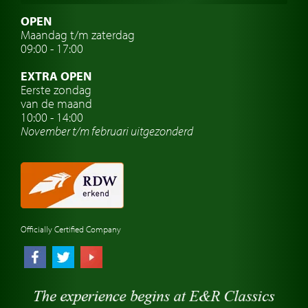
Zweedse oldtimers
OPEN
Maandag t/m zaterdag
Oldtimer verzekering
09:00 - 17:00
Oldtimerclubs
EXTRA OPEN
Oldtimer reizen
Eerste zondag
van de maand
Oldtimerwerkplaats
10:00 - 14:00
November t/m februari
uitgezonderd
Automerk horloges
Classic cars Waalwijk
Classic cars Nederland
Officially Certified Company