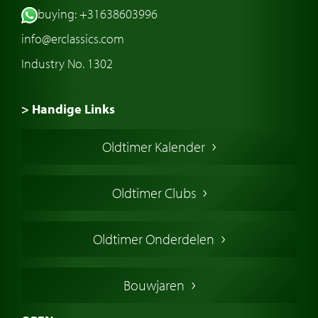
buying: +31638603996
info@erclassics.com
Industry No. 1302
> Handige Links
Een klassieke auto kopen
Oldtimer Kalender
Oldtimer markt
Oldtimers in Europa
Oldtimer Clubs
Amerikaanse oldtimers
Engelse oldtimers
Oldtimer Onderdelen
Franse oldtimers
Duitse oldtimers
Bouwjaren
Italiaanse oldtimers
Zweedse oldtimers