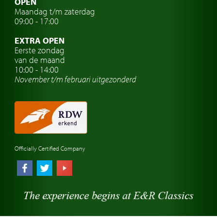
OPEN
Maandag t/m zaterdag
Oldtimer verzekering
09:00 - 17:00
Oldtimerclubs
EXTRA OPEN
Oldtimer reizen
Eerste zondag
van de maand
Oldtimerwerkplaats
10:00 - 14:00
November t/m februari
uitgezonderd
Automerk horloges
Classic cars Waalwijk
Classic cars Nederland
Officially Certified Company