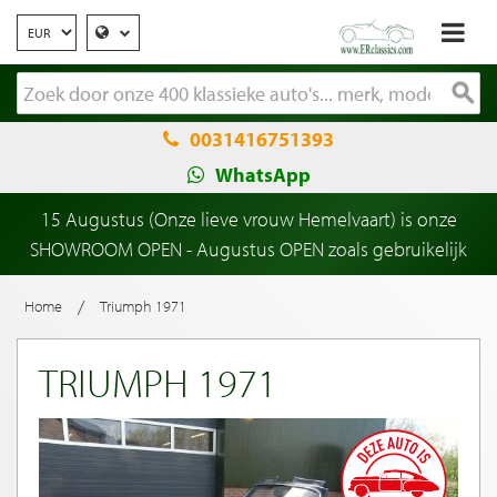
0031416751393
WhatsApp
15 Augustus (Onze lieve vrouw Hemelvaart) is onze
SHOWROOM OPEN - Augustus OPEN zoals gebruikelijk
/
Home
Triumph 1971
TRIUMPH 1971