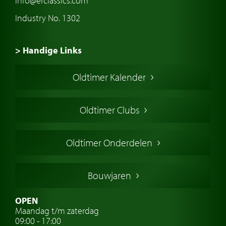
info@erclassics.com
Industry No. 1302
> Handige Links
Een klassieke auto kopen
Oldtimer Kalender
Oldtimer markt
Oldtimers in Europa
Oldtimer Clubs
Amerikaanse oldtimers
Engelse oldtimers
Oldtimer Onderdelen
Franse oldtimers
Duitse oldtimers
Bouwjaren
Italiaanse oldtimers
Zweedse oldtimers
OPEN
Maandag t/m zaterdag
Oldtimer verzekering
09:00 - 17:00