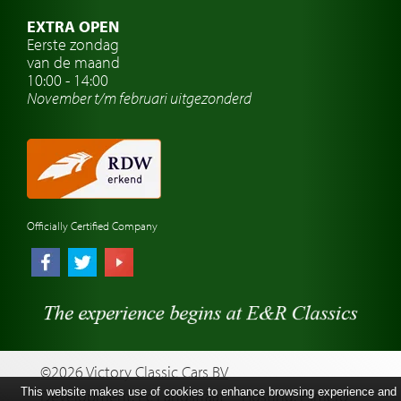
Oldtimerclubs
EXTRA OPEN
Oldtimer reizen
Eerste zondag
van de maand
Oldtimerwerkplaats
10:00 - 14:00
November t/m februari
uitgezonderd
Automerk horloges
Classic cars Waalwijk
Classic cars Nederland
Officially Certified Company
©2026 Victory Classic Cars BV
This website makes use of cookies to enhance browsing experience and
Development: Pc Langstraat
Hosting: Esmero