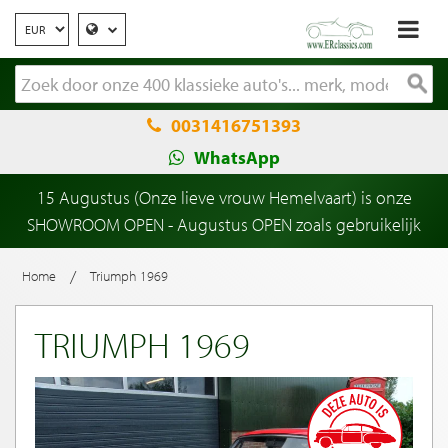
0031416751393
WhatsApp
15 Augustus (Onze lieve vrouw Hemelvaart) is onze
SHOWROOM OPEN - Augustus OPEN zoals gebruikelijk
/
Home
Triumph 1969
TRIUMPH 1969