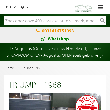
0031416751393
WhatsApp
15 Augustus (Onze lieve vrouw Hemelvaart) is onze
SHOWROOM OPEN - Augustus OPEN zoals gebruikelijk
/
Home
Triumph 1968
TRIUMPH 1968