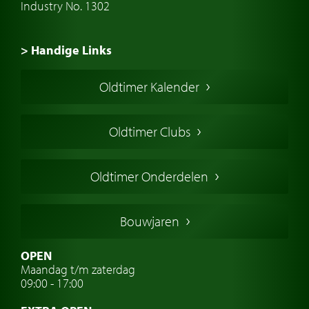
Industry No. 1302
> Handige Links
Een klassieke auto kopen
Oldtimer Kalender
Oldtimer markt
Oldtimers in Europa
Oldtimer Clubs
Amerikaanse oldtimers
Engelse oldtimers
Oldtimer Onderdelen
Franse oldtimers
Duitse oldtimers
Bouwjaren
Italiaanse oldtimers
Zweedse oldtimers
OPEN
Maandag t/m zaterdag
Oldtimer verzekering
09:00 - 17:00
Oldtimerclubs