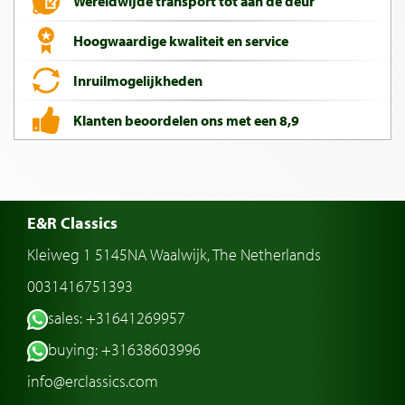
Wereldwijde transport tot aan de deur
Hoogwaardige kwaliteit en service
Inruilmogelijkheden
Klanten beoordelen ons met een 8,9
E&R Classics
Kleiweg 1 5145NA Waalwijk, The Netherlands
0031416751393
sales: +31641269957
buying: +31638603996
info@erclassics.com