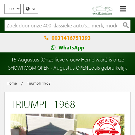
0031416751393
WhatsApp
15 Augustus (Onze lieve vrouw Hemelvaart) is onze
SHOWROOM OPEN - Augustus OPEN zoals gebruikelijk
/
Home
Triumph 1968
TRIUMPH 1968