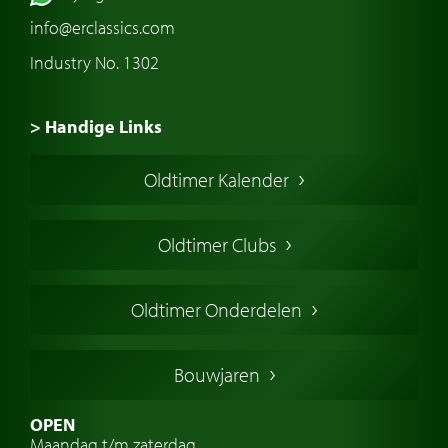
info@erclassics.com
Industry No. 1302
> Handige Links
Een klassieke auto kopen
Oldtimer Kalender
Oldtimer markt
Oldtimers in Europa
Oldtimer Clubs
Amerikaanse oldtimers
Engelse oldtimers
Oldtimer Onderdelen
Franse oldtimers
Duitse oldtimers
Bouwjaren
Italiaanse oldtimers
Zweedse oldtimers
OPEN
Maandag t/m zaterdag