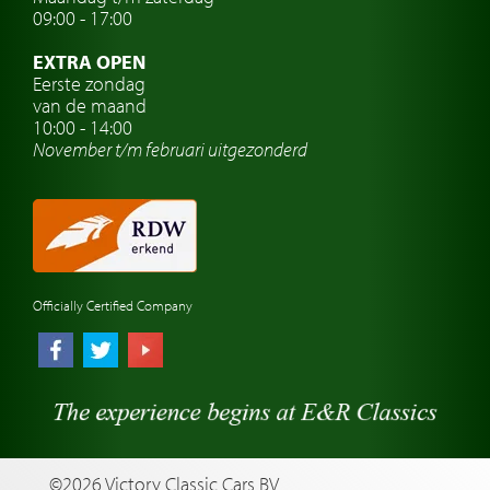
Oldtimer verzekering
09:00 - 17:00
Oldtimerclubs
EXTRA OPEN
Oldtimer reizen
Eerste zondag
van de maand
Oldtimerwerkplaats
10:00 - 14:00
November t/m februari
uitgezonderd
Automerk horloges
Classic cars Waalwijk
Classic cars Nederland
Officially Certified Company
©2026 Victory Classic Cars BV