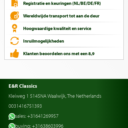
Registratie en keuringen (NL/BE/DE/FR)
Wereldwijde transport tot aan de deur
Hoogwaardige kwaliteit en service
Inruilmogelijkheden
Klanten beoordelen ons met een 8,9
E&R Classics
Kleiweg 1 5145NA Waalwijk, The Netherlands
0031416751393
sales: +31641269957
buying: +31638603996