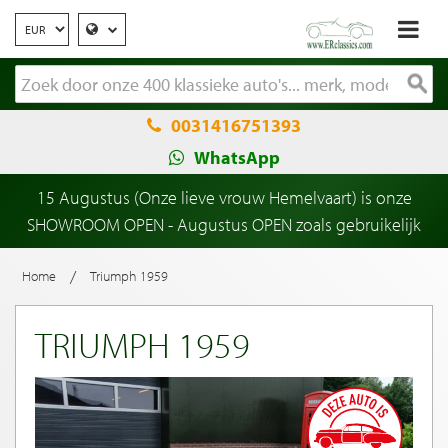
0031416751393
WhatsApp
15 Augustus (Onze lieve vrouw Hemelvaart) is onze
SHOWROOM OPEN - Augustus OPEN zoals gebruikelijk
/
Home
Triumph 1959
TRIUMPH 1959