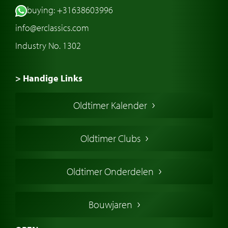
buying: +31638603996
info@erclassics.com
Industry No. 1302
> Handige Links
Een klassieke auto kopen
Oldtimer Kalender
Oldtimer markt
Oldtimers in Europa
Oldtimer Clubs
Amerikaanse oldtimers
Engelse oldtimers
Oldtimer Onderdelen
Franse oldtimers
Duitse oldtimers
Bouwjaren
Italiaanse oldtimers
Zweedse oldtimers