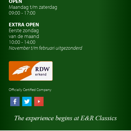
OPEN
Maandag t/m zaterdag
Oldtimer verzekering
09:00 - 17:00
Oldtimerclubs
EXTRA OPEN
Oldtimer reizen
Eerste zondag
van de maand
Oldtimerwerkplaats
10:00 - 14:00
November t/m februari
uitgezonderd
Automerk horloges
Classic cars Waalwijk
Classic cars Nederland
Officially Certified Company