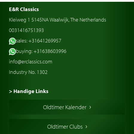
E&R Classics
Kleiweg 1 5145NA Waalwijk, The Netherlands
0031416751393
sales: +31641269957
buying: +31638603996
info@erclassics.com
Industry No. 1302
> Handige Links
Een klassieke auto kopen
Oldtimer Kalender
Oldtimer markt
Oldtimers in Europa
Oldtimer Clubs
Amerikaanse oldtimers