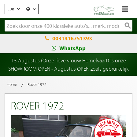
0031416751393
WhatsApp
15 Augustus (Onze lieve vrouw Hemelvaart) is onze
SHOWROOM OPEN - Augustus OPEN zoals gebruikelijk
/
Home
Rover 1972
ROVER 1972