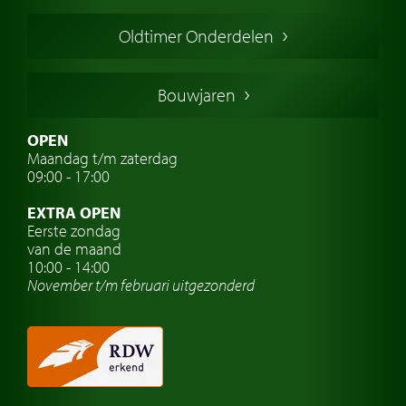
Engelse oldtimers
Oldtimer Onderdelen
Franse oldtimers
Duitse oldtimers
Bouwjaren
Italiaanse oldtimers
Zweedse oldtimers
OPEN
Maandag t/m zaterdag
Oldtimer verzekering
09:00 - 17:00
Oldtimerclubs
EXTRA OPEN
Oldtimer reizen
Eerste zondag
van de maand
Oldtimerwerkplaats
10:00 - 14:00
November t/m februari
uitgezonderd
Automerk horloges
Classic cars Waalwijk
Classic cars Nederland