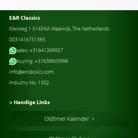
E&R Classics
Kleiweg 1 5145NA Waalwijk, The Netherlands
0031416751393
sales: +31641269957
buying: +31638603996
info@erclassics.com
Industry No. 1302
> Handige Links
Een klassieke auto kopen
Oldtimer Kalender
Oldtimer markt
Oldtimers in Europa