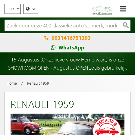
0031416751393
WhatsApp
15 Augustus (Onze lieve vrouw Hemelvaart) is onze
SHOWROOM OPEN - Augustus OPEN zoals gebruikelijk
/
Home
Renault 1959
RENAULT 1959