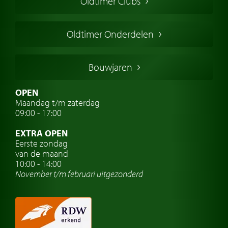
Oldtimer Clubs
Amerikaanse oldtimers
Engelse oldtimers
Oldtimer Onderdelen
Franse oldtimers
Duitse oldtimers
Bouwjaren
Italiaanse oldtimers
Zweedse oldtimers
OPEN
Maandag t/m zaterdag
Oldtimer verzekering
09:00 - 17:00
Oldtimerclubs
EXTRA OPEN
Oldtimer reizen
Eerste zondag
van de maand
Oldtimerwerkplaats
10:00 - 14:00
November t/m februari
uitgezonderd
Automerk horloges
Classic cars Waalwijk
Classic cars Nederland