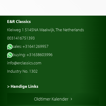
E&R Classics
Kleiweg 1 5145NA Waalwijk, The Netherlands
0031416751393
sales: +31641269957
buying: +31638603996
info@erclassics.com
Industry No. 1302
> Handige Links
Een klassieke auto kopen
Oldtimer Kalender
Oldtimer markt