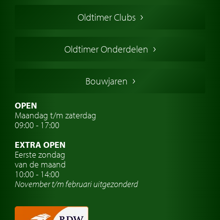
Oldtimers in Europa
Oldtimer Clubs
Amerikaanse oldtimers
Engelse oldtimers
Oldtimer Onderdelen
Franse oldtimers
Duitse oldtimers
Bouwjaren
Italiaanse oldtimers
Zweedse oldtimers
OPEN
Maandag t/m zaterdag
Oldtimer verzekering
09:00 - 17:00
Oldtimerclubs
EXTRA OPEN
Oldtimer reizen
Eerste zondag
van de maand
Oldtimerwerkplaats
10:00 - 14:00
November t/m februari
uitgezonderd
Automerk horloges
Classic cars Waalwijk
Classic cars Nederland