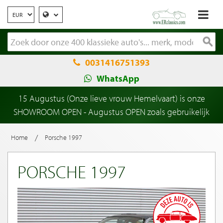
0031416751393
WhatsApp
15 Augustus (Onze lieve vrouw Hemelvaart) is onze
SHOWROOM OPEN - Augustus OPEN zoals gebruikelijk
/
Home
Porsche 1997
PORSCHE 1997