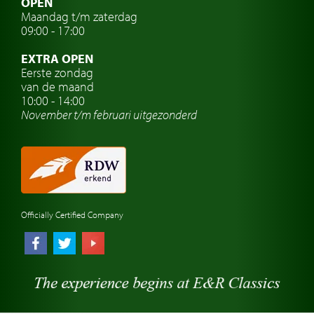
OPEN
Maandag t/m zaterdag
Oldtimer verzekering
09:00 - 17:00
Oldtimerclubs
EXTRA OPEN
Oldtimer reizen
Eerste zondag
van de maand
Oldtimerwerkplaats
10:00 - 14:00
November t/m februari
uitgezonderd
Automerk horloges
Classic cars Waalwijk
Classic cars Nederland
Officially Certified Company