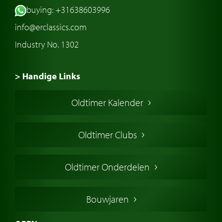
buying: +31638603996
info@erclassics.com
Industry No. 1302
> Handige Links
Een klassieke auto kopen
Oldtimer Kalender
Oldtimer markt
Oldtimers in Europa
Oldtimer Clubs
Amerikaanse oldtimers
Engelse oldtimers
Oldtimer Onderdelen
Franse oldtimers
Duitse oldtimers
Bouwjaren
Italiaanse oldtimers
Zweedse oldtimers