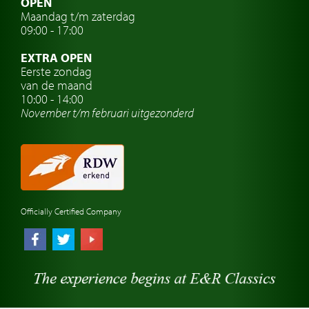
OPEN
Maandag t/m zaterdag
Oldtimer verzekering
09:00 - 17:00
Oldtimerclubs
EXTRA OPEN
Oldtimer reizen
Eerste zondag
van de maand
Oldtimerwerkplaats
10:00 - 14:00
November t/m februari
uitgezonderd
Automerk horloges
Classic cars Waalwijk
Classic cars Nederland
Officially Certified Company