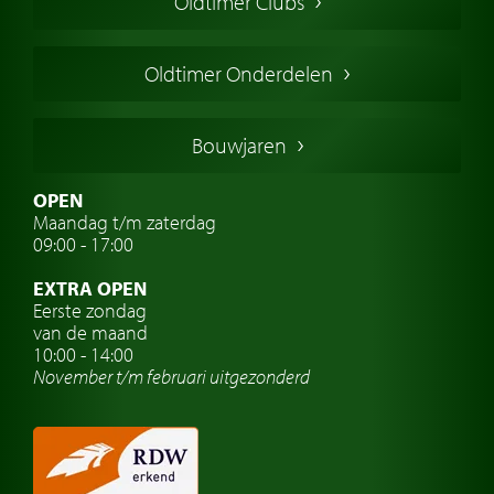
Oldtimer Clubs
Amerikaanse oldtimers
Engelse oldtimers
Oldtimer Onderdelen
Franse oldtimers
Duitse oldtimers
Bouwjaren
Italiaanse oldtimers
Zweedse oldtimers
OPEN
Maandag t/m zaterdag
Oldtimer verzekering
09:00 - 17:00
Oldtimerclubs
EXTRA OPEN
Oldtimer reizen
Eerste zondag
van de maand
Oldtimerwerkplaats
10:00 - 14:00
November t/m februari
uitgezonderd
Automerk horloges
Classic cars Waalwijk
Classic cars Nederland