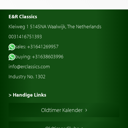
E&R Classics
Kleiweg 1 5145NA Waalwijk, The Netherlands
0031416751393
sales: +31641269957
buying: +31638603996
info@erclassics.com
Industry No. 1302
> Handige Links
Een klassieke auto kopen
Oldtimer Kalender
Oldtimer markt
Oldtimers in Europa