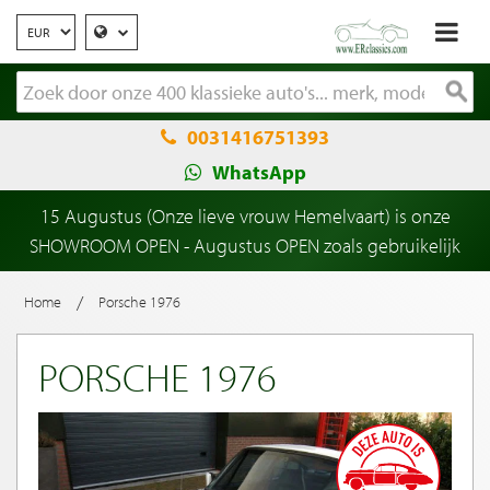
0031416751393
WhatsApp
15 Augustus (Onze lieve vrouw Hemelvaart) is onze
SHOWROOM OPEN - Augustus OPEN zoals gebruikelijk
/
Home
Porsche 1976
PORSCHE 1976