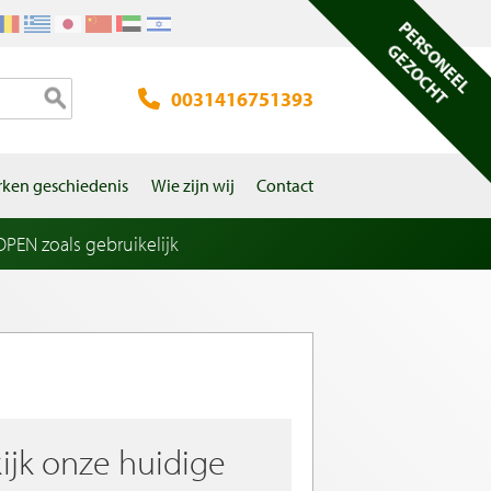
PERSONEEL
GEZOCHT
0031416751393
ken geschiedenis
Wie zijn wij
Contact
EN zoals gebruikelijk
ijk onze huidige