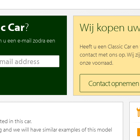
ic Car
?
Wij kopen u
n u een e-mail zodra een
Heeft u een Classic Car e
contact met ons op. Wij zi
onze voorraad.
Contact opnemen
ed in this car.
g and we will have similar examples of this model