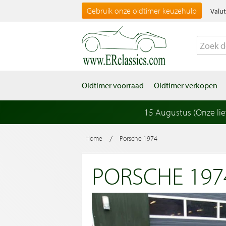
Gebruik onze oldtimer keuzehulp
Valut
Oldtimer voorraad
Oldtimer verkopen
15 Augustus (Onze li
/
Home
Porsche 1974
PORSCHE 197