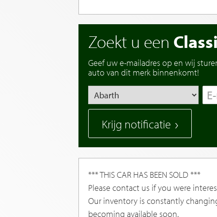
Zoekt u een
Class
Geef uw e-mailadres op en wij sture
auto van dit merk binnenkomt!
Krijg notificatie
*** THIS CAR HAS BEEN SOLD ***
Please contact us if you were interest
Our inventory is constantly changin
becoming available soon.