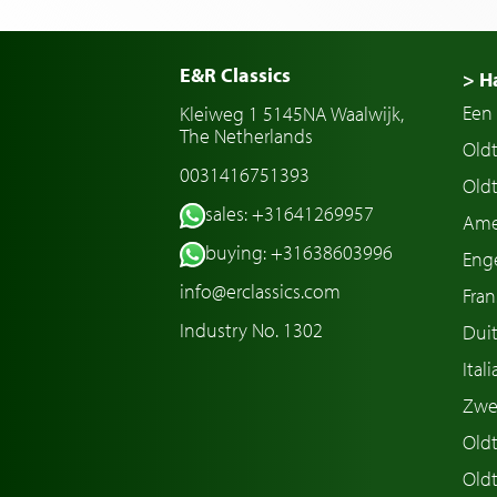
E&R Classics
> H
Een 
Kleiweg 1 5145NA Waalwijk,
The Netherlands
Old
0031416751393
Oldt
sales: +31641269957
Ame
buying: +31638603996
Enge
info@erclassics.com
Fran
Industry No. 1302
Duit
Ital
Zwe
Oldt
Old