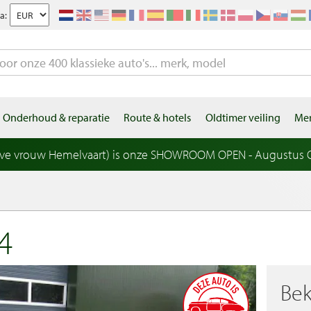
a:
Onderhoud & reparatie
Route & hotels
Oldtimer veiling
Mer
eve vrouw Hemelvaart) is onze SHOWROOM OPEN - Augustus OP
4
Bek