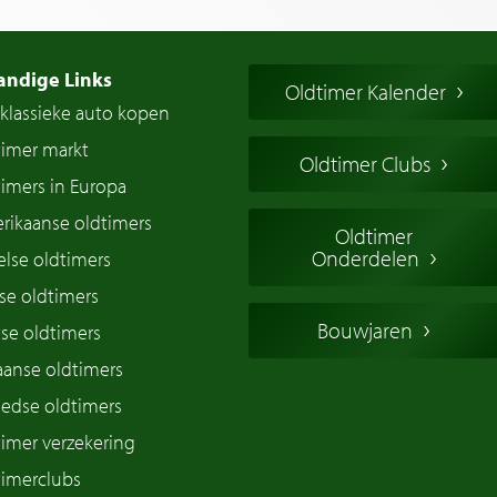
andige Links
Oldtimer Kalender
klassieke auto kopen
timer markt
Oldtimer Clubs
imers in Europa
rikaanse oldtimers
Oldtimer
Onderdelen
lse oldtimers
se oldtimers
Bouwjaren
se oldtimers
iaanse oldtimers
edse oldtimers
imer verzekering
timerclubs