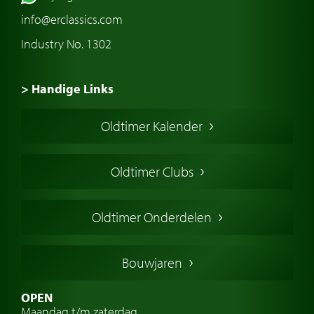
info@erclassics.com
Industry No. 1302
> Handige Links
Een klassieke auto kopen
Oldtimer Kalender
Oldtimer markt
Oldtimers in Europa
Oldtimer Clubs
Amerikaanse oldtimers
Engelse oldtimers
Oldtimer Onderdelen
Franse oldtimers
Duitse oldtimers
Bouwjaren
Italiaanse oldtimers
Zweedse oldtimers
OPEN
Maandag t/m zaterdag