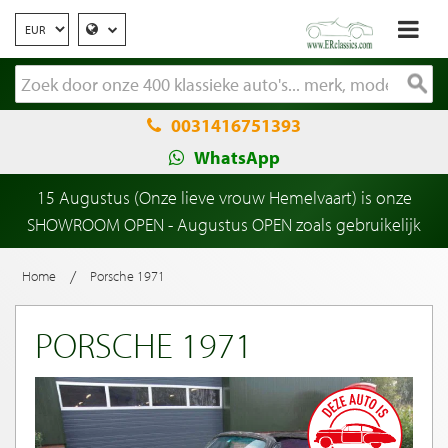
0031416751393
WhatsApp
15 Augustus (Onze lieve vrouw Hemelvaart) is onze
SHOWROOM OPEN - Augustus OPEN zoals gebruikelijk
/
Home
Porsche 1971
PORSCHE 1971