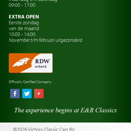
Oldtimer verzekering
09:00 - 17:00
Oldtimerclubs
EXTRA OPEN
Oldtimer reizen
Eerste zondag
van de maand
Oldtimerwerkplaats
10:00 - 14:00
November t/m februari
uitgezonderd
Automerk horloges
Classic cars Waalwijk
Classic cars Nederland
Officially Certified Company
©2026 Victory Classic Cars BV