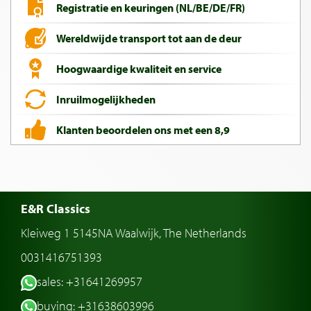
Registratie en keuringen (NL/BE/DE/FR)
Wereldwijde transport tot aan de deur
Hoogwaardige kwaliteit en service
Inruilmogelijkheden
Klanten beoordelen ons met een 8,9
E&R Classics
Kleiweg 1 5145NA Waalwijk, The Netherlands
0031416751393
sales: +31641269957
buying: +31638603996