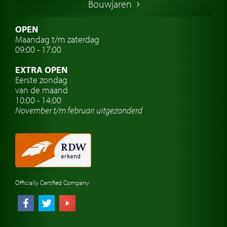
Bouwjaren
Italiaanse oldtimers
Zweedse oldtimers
OPEN
Maandag t/m zaterdag
Oldtimer verzekering
09:00 - 17:00
Oldtimerclubs
EXTRA OPEN
Oldtimer reizen
Eerste zondag
van de maand
Oldtimerwerkplaats
10:00 - 14:00
November t/m februari
uitgezonderd
Automerk horloges
Classic cars Waalwijk
Classic cars Nederland
Officially Certified Company