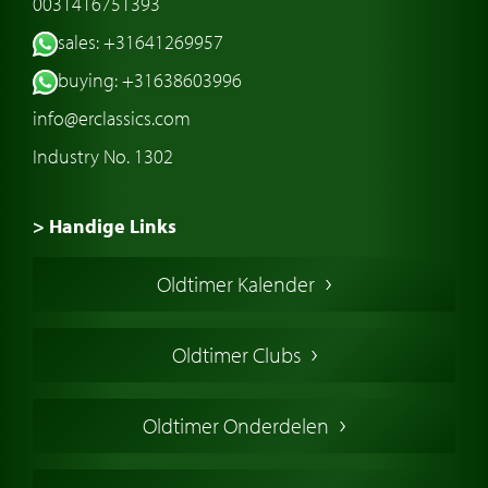
0031416751393
sales: +31641269957
buying: +31638603996
info@erclassics.com
Industry No. 1302
> Handige Links
Een klassieke auto kopen
Oldtimer Kalender
Oldtimer markt
Oldtimers in Europa
Oldtimer Clubs
Amerikaanse oldtimers
Engelse oldtimers
Oldtimer Onderdelen
Franse oldtimers
Duitse oldtimers