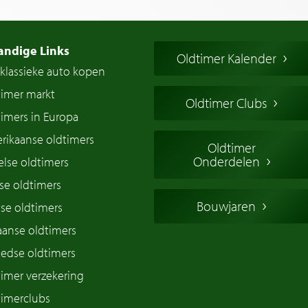
andige Links
Oldtimer Kalender
klassieke auto kopen
timer markt
Oldtimer Clubs
imers in Europa
rikaanse oldtimers
Oldtimer
Onderdelen
lse oldtimers
se oldtimers
Bouwjaren
se oldtimers
iaanse oldtimers
edse oldtimers
imer verzekering
timerclubs