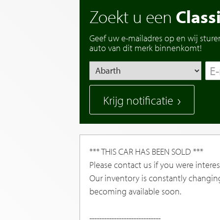
Zoekt u een
Class
Geef uw e-mailadres op en wij sture
auto van dit merk binnenkomt!
Krijg notificatie
*** THIS CAR HAS BEEN SOLD ***
Please contact us if you were interest
Our inventory is constantly changin
becoming available soon.
-----------------------------