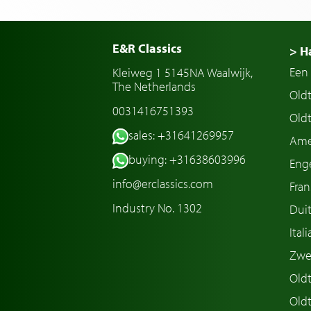
E&R Classics
> H
Een 
Kleiweg 1 5145NA Waalwijk,
The Netherlands
Old
0031416751393
Oldt
sales: +31641269957
Ame
buying: +31638603996
Enge
info@erclassics.com
Fran
Industry No. 1302
Duit
Ital
Zwe
Oldt
Old