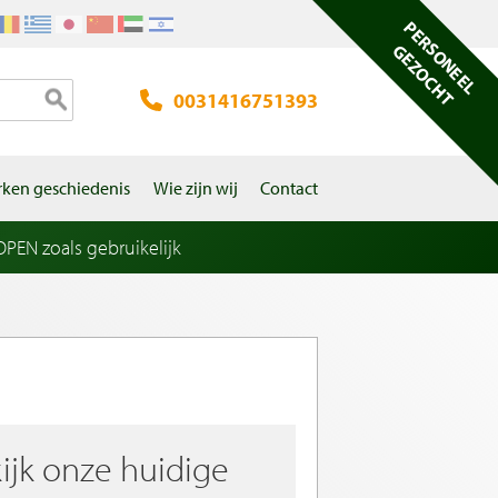
PERSONEEL
GEZOCHT
0031416751393
ken geschiedenis
Wie zijn wij
Contact
EN zoals gebruikelijk
ijk onze huidige