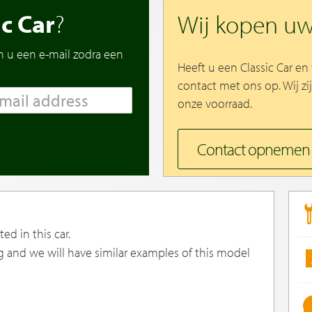
ic Car
?
Wij kopen u
n u een e-mail zodra een
Heeft u een Classic Car e
contact met ons op. Wij zi
onze voorraad.
Contact opnemen
ed in this car.
g and we will have similar examples of this model