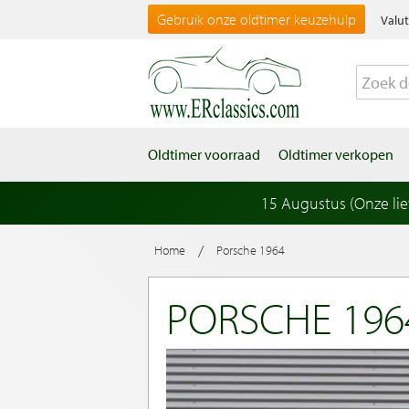
Gebruik onze oldtimer keuzehulp
Valut
Oldtimer voorraad
Oldtimer verkopen
15 Augustus (Onze li
/
Home
Porsche 1964
PORSCHE 196