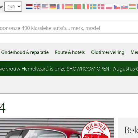
a:
Onderhoud & reparatie
Route & hotels
Oldtimer veiling
Mer
eve vrouw Hemelvaart) is onze SHOWROOM OPEN - Augustus OP
4
Bek