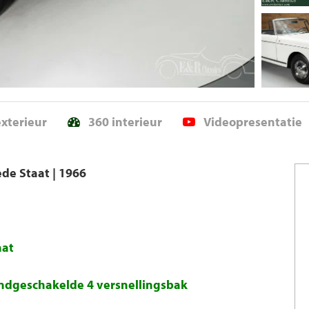
exterieur
360 interieur
Videopresentatie
ede Staat | 1966
aat
andgeschakelde 4 versnellingsbak