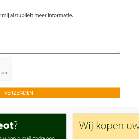
VERZENDEN
eot
?
Wij kopen u
n u een e-mail zodra een