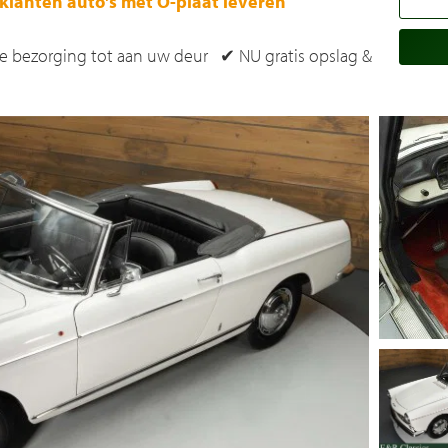
klanten auto's met O-plaat leveren
e bezorging tot aan uw deur ✔ NU gratis opslag &