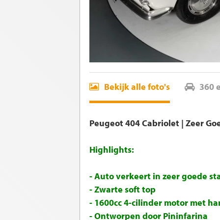
Bekijk alle foto's
360 
Peugeot 404 Cabriolet | Zeer Go
Highlights:
- Auto verkeert in zeer goede st
- Zwarte soft top
- 1600cc 4-cilinder motor met h
- Ontworpen door Pininfarina