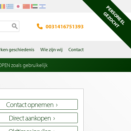
PERSONEEL
GEZOCHT
0031416751393
ken geschiedenis
Wie zijn wij
Contact
EN zoals gebruikelijk
Contact opnemen
Direct aankopen