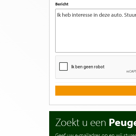
Bericht
Zoekt u een
Peug
Geef uw e-mailadres op en wij sture