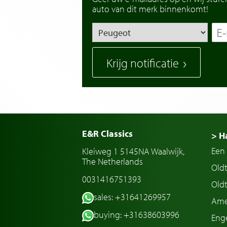
auto van dit merk binnenkomt!
Krijg notificatie
E&R Classics
> H
Een 
Kleiweg 1 5145NA Waalwijk,
The Netherlands
Old
0031416751393
Oldt
sales: +31641269957
Ame
buying: +31638603996
Enge