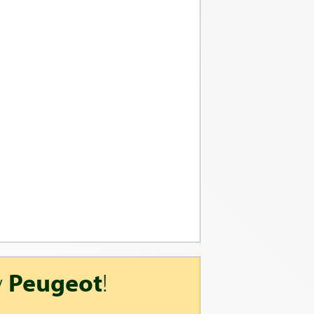
w
Peugeot
!