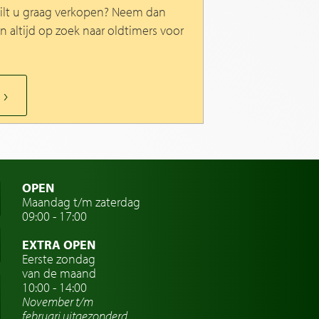
ilt u graag verkopen? Neem dan
jn altijd op zoek naar oldtimers voor
OPEN
Maandag t/m zaterdag
09:00 - 17:00
EXTRA OPEN
Eerste zondag
van de maand
10:00 - 14:00
November t/m
februari
uitgezonderd