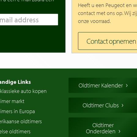
Heeft u een Peugeot en w
contact met ons op. Wij zi
onze voorraad.
Contact opnemen
andige Links
Oldtimer Kalender
klassieke auto kopen
timer markt
Oldtimer Clubs
imers in Europa
rikaanse oldtimers
Oldtimer
Onderdelen
lse oldtimers