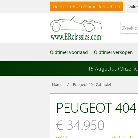
Gebruik onze oldtimer keuzehulp
Valut
Oldtimer voorraad
Oldtimer verkopen
15 Augustus (Onze li
/
Home
Peugeot 404 Cabriolet
PEUGEOT 404
€ 34.950