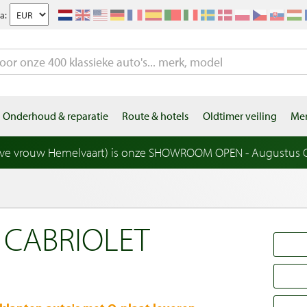
a:
Onderhoud & reparatie
Route & hotels
Oldtimer veiling
Mer
eve vrouw Hemelvaart) is onze SHOWROOM OPEN - Augustus OP
 CABRIOLET